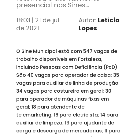
presencial nos Sines
Municipais do bairros
Parquelândia e Otávio Bonfim
18:03 | 21 de jul
Autor:
Letícia
de 2021
Lopes
O Sine Municipal está com 547 vagas de
trabalho disponíveis em Fortaleza,
incluindo Pessoas com Deficiência (PcD).
São 40 vagas para operador de caixa; 35
vagas para auxiliar de linha de produção;
34 vagas para costureira em geral; 30
para operador de máquinas fixas em
geral; 18 para atendente de
telemarketing; 16 para eletricista; 14 para
auxiliar de limpeza; 13 para ajudante de
carga e descarga de mercadorias; 11 para