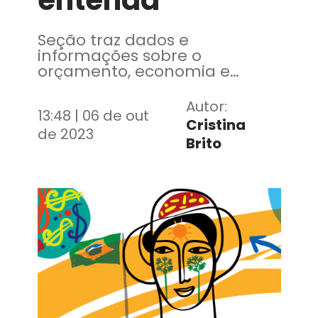
entenda
Seção traz dados e
informações sobre o
orçamento, economia e
dados históricos do Ceará.
Veja a nova configuração do
Autor:
13:48 | 06 de out
Governo do Ceará, com
Cristina
apuração sobre as mudanças
de 2023
Brito
da gestão