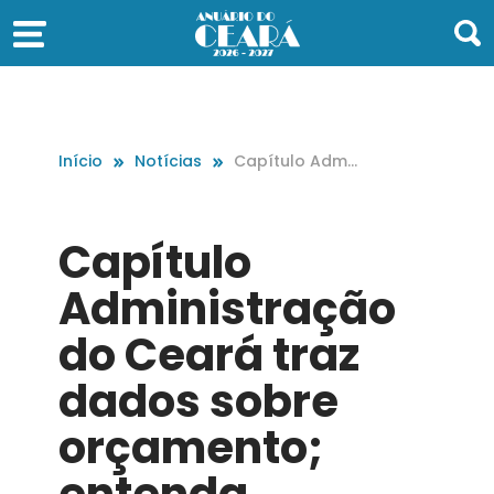
Início
Notícias
Capítulo Admi
nistração do C
eará traz dado
s sobre orçam
Capítulo
ento; entenda
Administração
do Ceará traz
dados sobre
orçamento;