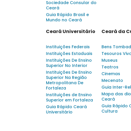
Sociedade Consular do
Ceará
Guia Rápido Brasil e
Mundo no Ceará
Ceará Universitário
Ceará da C
Instituições Federais
Bens Tomba
Instituições Estaduais
Tesouros Viv
Instituições De Ensino
Museus
Superior No Interior
Teatros
Instituições De Ensino
Cinemas
Superior Na Região
Mecenato
Metropolitana De
Guia Inter-Re
Fortaleza
Mapa das dio
Instituições de Ensino
Ceará
Superior em Fortaleza
Guia Rápido 
Guia Rápido Ceará
Cultura
Universitário