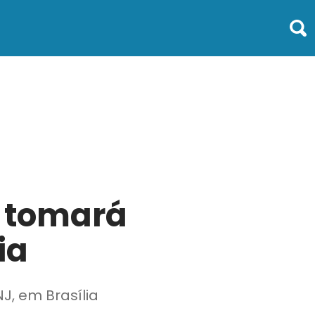
s tomará
ia
J, em Brasília