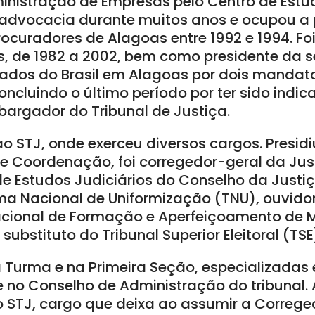
nistração de Empresas pelo Centro de Estu
 advocacia durante muitos anos e ocupou a 
ocuradores de Alagoas entre 1992 e 1994. Fo
, de 1982 a 2002, bem como presidente da s
dos do Brasil em Alagoas por dois mandat
ncluindo o último período por ter sido indi
argador do Tribunal de Justiça.
o STJ, onde exerceu diversos cargos. Presid
 e Coordenação, foi corregedor-geral da Just
de Estudos Judiciários do Conselho da Justiç
ma Nacional de Uniformização (TNU), ouvidor 
acional de Formação e Aperfeiçoamento de 
substituto do Tribunal Superior Eleitoral (TSE
Turma e na Primeira Seção, especializadas e
e no Conselho de Administração do tribunal. 
o STJ, cargo que deixa ao assumir a Correge