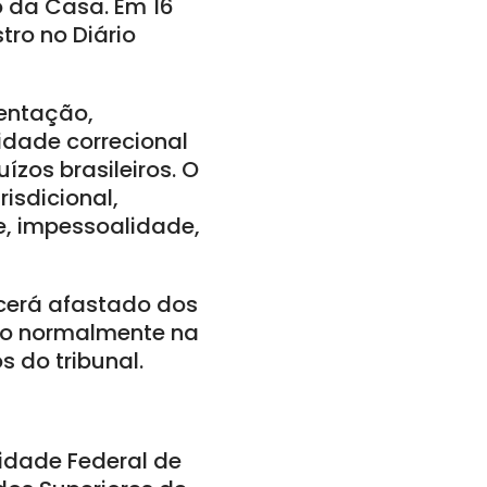
o da Casa. Em 16
tro no Diário
ientação,
idade correcional
ízos brasileiros. O
risdicional,
e, impessoalidade,
cerá afastado dos
do normalmente na
s do tribunal.
sidade Federal de