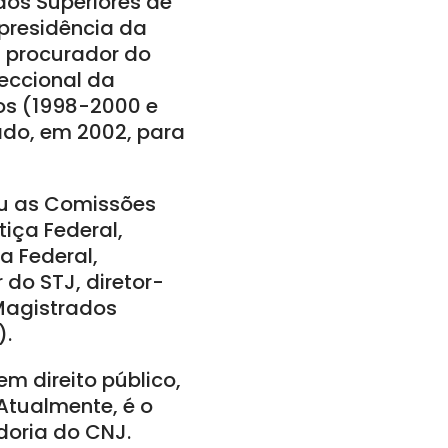
dos Superiores de
presidência da
i procurador do
eccional da
os (1998-2000 e
cado, em 2002, para
iu as Comissões
iça Federal,
a Federal,
do STJ, diretor-
Magistrados
).
m direito público,
Atualmente, é o
doria do CNJ.