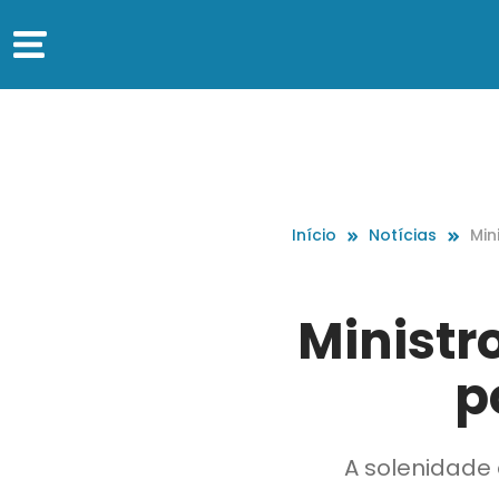
Início
Notícias
Min
oss
Ministr
p
A solenidade 