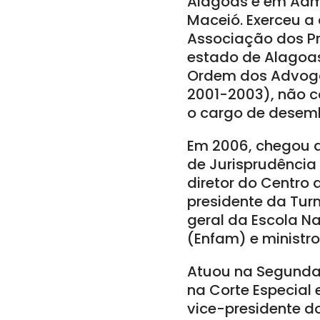
Alagoas e em Admi
Maceió. Exerceu a
Associação dos Pr
estado de Alagoas
Ordem dos Advoga
2001-2003), não co
o cargo de desemb
Em 2006, chegou a
de Jurisprudência
diretor do Centro 
presidente da Tur
geral da Escola N
(Enfam) e ministro 
Atuou na Segunda 
na Corte Especial 
vice-presidente d