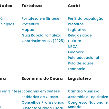
idades
Fortaleza
Cariri
rá
Fortaleza em Síntese
Perfil da população
nicípios
Prefeitura
Prefeitos
Mapas
Legislativo
Guia Rápido Fortaleza
Religiosidade
Contribuintes ISS (2025)
Cultura
URCA
Geopark
Polo educacional
Polo de saúde
Economia
ura
Economia do Ceará
Legislativo
a em Síntese
Economia em Síntese
Câmara Municipal
Entidades de Classe
Assembleia Legislativa
Conselhos Profissionais
Congresso Nacional e
a
Senado
Sustentabilidade Fiscal