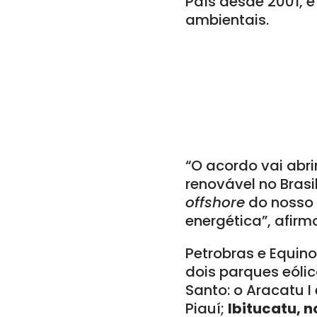
País desde 2001, 
ambientais.
“O acordo vai abr
renovável no Brasi
offshore
do nosso 
energética”, afirm
Petrobras e Equin
dois parques eólic
Santo: o Aracatu I
Piauí;
Ibitucatu, 