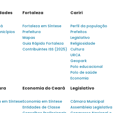
idades
Fortaleza
Cariri
rá
Fortaleza em Síntese
Perfil da população
nicípios
Prefeitura
Prefeitos
Mapas
Legislativo
Guia Rápido Fortaleza
Religiosidade
Contribuintes ISS (2025)
Cultura
URCA
Geopark
Polo educacional
Polo de saúde
Economia
ura
Economia do Ceará
Legislativo
a em Síntese
Economia em Síntese
Câmara Municipal
Entidades de Classe
Assembleia Legislativa
Conselhos Profissionais
Congresso Nacional e