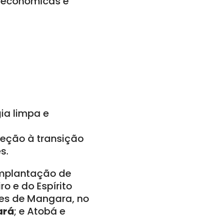
, econômicas e
ia limpa e
reção à transição
s.
implantação de
ro e do Espírito
ques de Mangara, no
ará
; e Atobá e