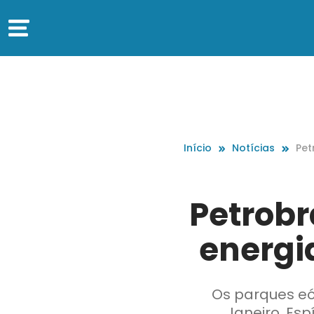
Início
Notícias
Pet
ner
Petrobr
energia
Os parques eó
Janeiro, Esp