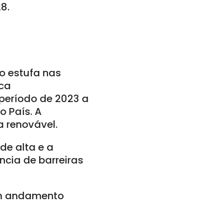
8.
to estufa nas
ica
 período de 2023 a
o País. A
a renovável.
de alta e a
ncia de barreiras
em andamento