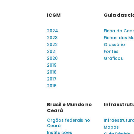
ICGM
Guia das c
2024
Ficha do Cea
2023
Fichas dos Mu
2022
Glossário
2021
Fontes
2020
Gráficos
2019
2018
2017
2016
Brasil e Mundo no
Infraestrut
Ceará
Órgãos federais no
Infraestrutur
Ceará
Mapas
Instituições
Guia Rápido