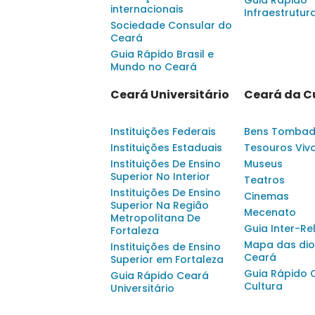
internacionais
Infraestrutur
Sociedade Consular do
Ceará
Guia Rápido Brasil e
Mundo no Ceará
Ceará Universitário
Ceará da C
Instituições Federais
Bens Tomba
Instituições Estaduais
Tesouros Viv
Instituições De Ensino
Museus
Superior No Interior
Teatros
Instituições De Ensino
Cinemas
Superior Na Região
Mecenato
Metropolitana De
Guia Inter-Re
Fortaleza
Mapa das dio
Instituições de Ensino
Ceará
Superior em Fortaleza
Guia Rápido 
Guia Rápido Ceará
Cultura
Universitário