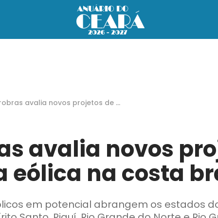
robras avalia novos projetos de e
gia eólica na costa brasileira
as avalia novos pro
 eólica na costa br
licos em potencial abrangem os estados do
írito Santo, Piauí, Rio Grande do Norte e Rio 