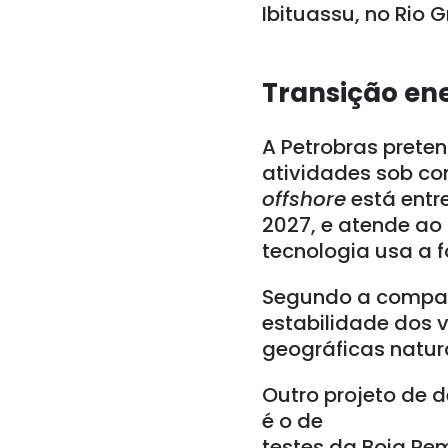
Ibituassu, no Rio 
Transição en
A Petrobras preten
atividades sob co
offshore
está entr
2027, e atende ao 
tecnologia usa a f
Segundo a companh
estabilidade dos v
geográficas natur
Outro projeto de 
é o de
testes da Boia Re