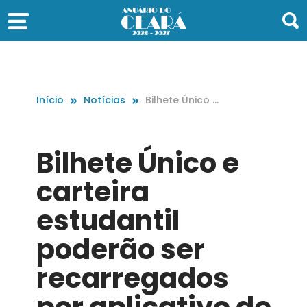
Início
Notícias
Bilhete Único e
carteira estud
antil poderão s
er recarregado
Bilhete Único e
s por aplicativ
o de celular
carteira
estudantil
poderão ser
recarregados