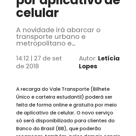
por aplicativo de
celular
A novidade irá abarcar o
transporte urbano e
metropolitano e
proporcionará aos
passageiros maior
14:12 | 27 de set
Autor:
Letícia
comodidade e segurança
de 2018
Lopes
A recarga do Vale Transporte (Bilhete
Único e carteira estudantil) poderá ser
feita de forma online e gratuita por meio
de aplicativo de celular. O novo serviço
só será disponibilizado para clientes do
Banco do Brasil (BB), que poderão