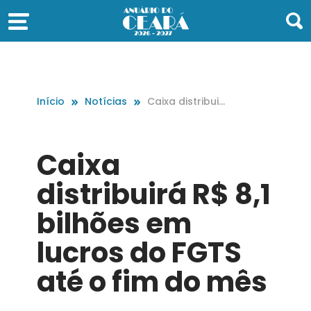
Início
Notícias
Caixa distribuir
á R$ 8,1 bilhões
em lucros do F
GTS até o fim d
Caixa
o mês
distribuirá R$ 8,1
bilhões em
lucros do FGTS
até o fim do mês