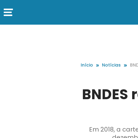
Início
Notícias
BND
7 b
BNDES r
Em 2018, a car
dezembr