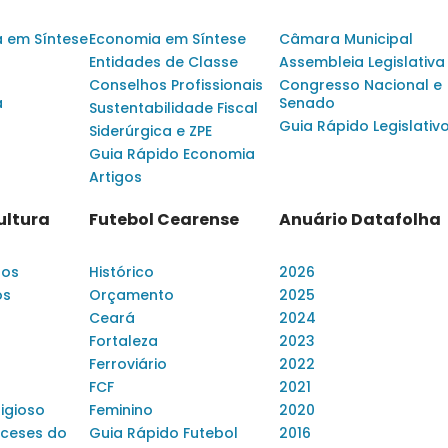
a em Síntese
Economia em Síntese
Câmara Municipal
Entidades de Classe
Assembleia Legislativa
Conselhos Profissionais
Congresso Nacional e
a
Senado
Sustentabilidade Fiscal
Guia Rápido Legislativ
Siderúrgica e ZPE
Guia Rápido Economia
Artigos
ultura
Futebol Cearense
Anuário Datafolha
dos
Histórico
2026
os
Orçamento
2025
Ceará
2024
Fortaleza
2023
Ferroviário
2022
FCF
2021
ligioso
Feminino
2020
ceses do
Guia Rápido Futebol
2016