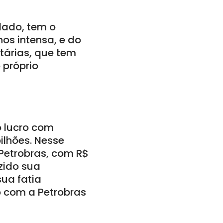
lado, tem o
os intensa, e do
etárias, que tem
 próprio
o lucro com
ilhões. Nesse
Petrobras, com R$
uzido sua
ua fatia
o com a Petrobras