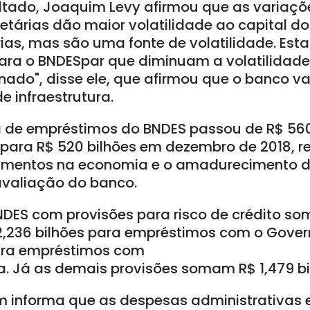
ltado, Joaquim Levy afirmou que as variaçõ
etárias dão maior volatilidade ao capital do
ias, mas são uma fonte de volatilidade. Es
para o BNDESpar que diminuam a volatilidad
nado", disse ele, que afirmou que o banco v
 infraestrutura.
ra de empréstimos do BNDES passou de R$ 56
para R$ 520 bilhões em dezembro de 2018, re
imentos na economia e o amadurecimento da
avaliação do banco.
DES com provisões para risco de crédito so
 2,236 bilhões para empréstimos com o Gove
para empréstimos com
. Já as demais provisões somam R$ 1,479 bi
informa que as despesas administrativas e