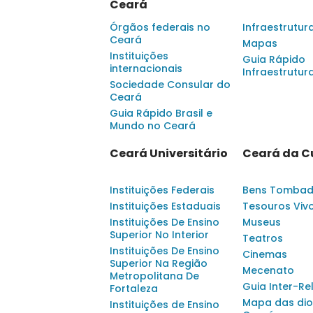
Ceará
Órgãos federais no
Infraestrutur
Ceará
Mapas
Instituições
Guia Rápido
internacionais
Infraestrutur
Sociedade Consular do
Ceará
Guia Rápido Brasil e
Mundo no Ceará
Ceará Universitário
Ceará da C
Instituições Federais
Bens Tomba
Instituições Estaduais
Tesouros Viv
Instituições De Ensino
Museus
Superior No Interior
Teatros
Instituições De Ensino
Cinemas
Superior Na Região
Mecenato
Metropolitana De
Guia Inter-Re
Fortaleza
Mapa das dio
Instituições de Ensino