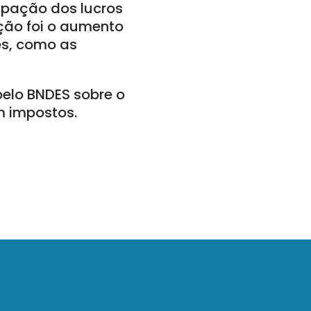
ipação dos lucros
ção foi o aumento
es, como as
elo BNDES sobre o
m impostos.