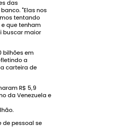
es das
 banco. "Elas nos
tamos tentando
e e que tenham
ai buscar maior
0 bilhões em
fletindo a
 carteira de
maram R$ 5,9
rno da Venezuela e
lhão.
 de pessoal se