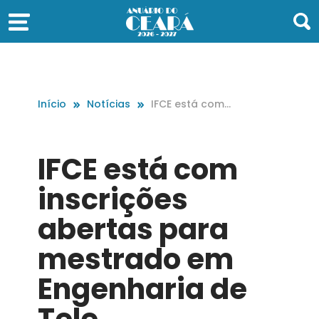
Início
Notícias
IFCE está com i
nscrições aber
tas para mestr
ado em Engenh
IFCE está com
aria de Tele
inscrições
abertas para
mestrado em
Engenharia de