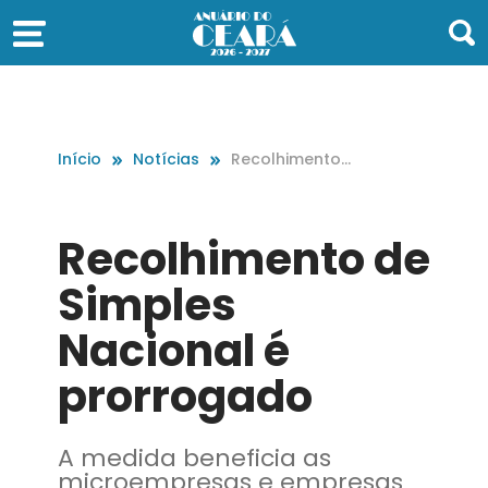
Início
Notícias
Recolhimento
de Simples Nac
ional é prorrog
ado
Recolhimento de
Simples
Nacional é
prorrogado
A medida beneficia as
microempresas e empresas