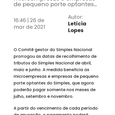
de pequeno porte optantes
do Simples, que agora
poderão pagar somente nos
Autor:
16:46 | 26 de
meses de julho, setembro e
Letícia
novembro
mar de 2021
Lopes
O Comitê gestor do Simples Nacional
prorrogou as datas de recolhimento de
tributos do Simples Nacional de abril,
maio e junho. A medida beneficia as
microempresas e empresas de pequeno
porte optantes do Simples, que agora
poderão pagar somente nos meses de
julho, setembro e novembro.
A partir do vencimento de cada período
de apuração, o pagamento poderá