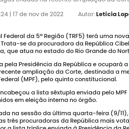
:24 | 17 de nov de 2022
Autor:
Letícia Lo
al Federal da 5ª Região (TRF5) terá uma nov
Trata-se da procuradora da República Cibe
, que atua no estado do Rio Grande do Nort
a pela Presidência da República e ocupará a
 recente ampliação da Corte, destinada a 
Federal (MPF), pelo quinto constitucional.
encabeçou a lista sêxtupla enviada pelo MPF 
idos em eleição interna no órgão.
da na sessão da última quarta-feira (9/11),
las três procuradoras da República mais vot
 a lista tríplice enviada à Presidência da R