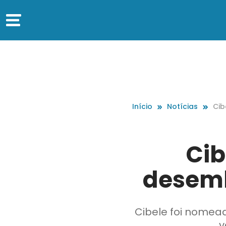
Início
Notícias
Cib
gad
Cib
desemb
Cibele foi nomea
v