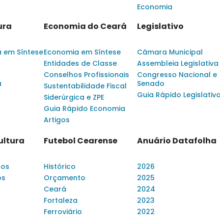
Economia
ura
Economia do Ceará
Legislativo
a em Síntese
Economia em Síntese
Câmara Municipal
Entidades de Classe
Assembleia Legislativa
Conselhos Profissionais
Congresso Nacional e
a
Senado
Sustentabilidade Fiscal
Guia Rápido Legislativ
Siderúrgica e ZPE
Guia Rápido Economia
Artigos
ultura
Futebol Cearense
Anuário Datafolha
dos
Histórico
2026
os
Orçamento
2025
Ceará
2024
Fortaleza
2023
Ferroviário
2022