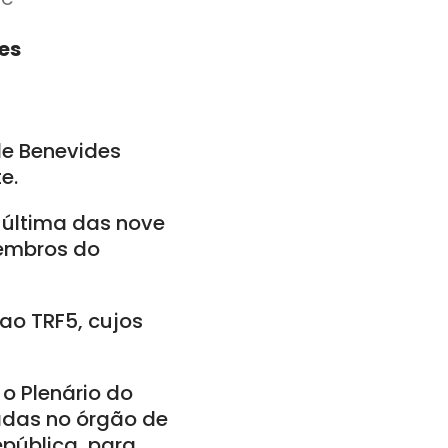
pes
a
le Benevides
e.
 última das nove
membros do
ao TRF5, cujos
 o Plenário do
adas no órgão de
epública, para