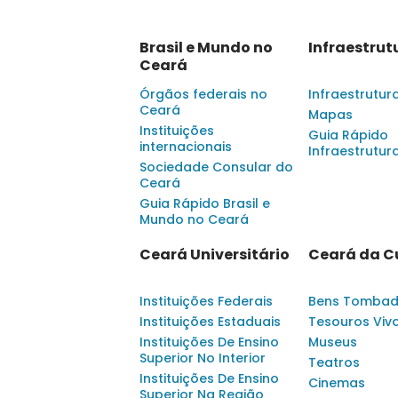
Brasil e Mundo no
Infraestrut
Ceará
Órgãos federais no
Infraestrutur
Ceará
Mapas
Instituições
Guia Rápido
internacionais
Infraestrutur
Sociedade Consular do
Ceará
Guia Rápido Brasil e
Mundo no Ceará
Ceará Universitário
Ceará da C
Instituições Federais
Bens Tomba
Instituições Estaduais
Tesouros Viv
Instituições De Ensino
Museus
Superior No Interior
Teatros
Instituições De Ensino
Cinemas
Superior Na Região