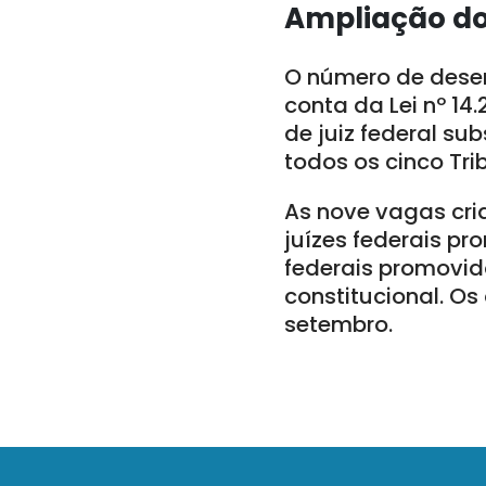
Ampliação do
O número de desem
conta da Lei nº 1
de juiz federal s
todos os cinco Tri
As nove vagas cri
juízes federais pr
federais promovid
constitucional. O
setembro.