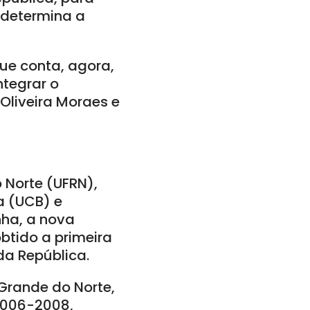
determina a
ue conta, agora,
tegrar o
liveira Moraes e
 Norte (UFRN),
a (UCB) e
nha, a nova
btido a primeira
da República.
Grande do Norte,
 2006-2008,