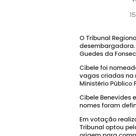
15
O Tribunal Region
desembargadora. 
Guedes da Fonseca
Cibele foi nomead
vagas criadas na
Ministério Público 
Cibele Benevides 
nomes foram defin
Em votação realiza
Tribunal optou pe
origem para compor