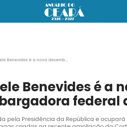
ele Benevides é a nova desembar
ora federal do TRF5
ele Benevides é a 
argadora federal 
da pela Presidência da República e ocupará 
agas criadas na recente ampliação da Cor