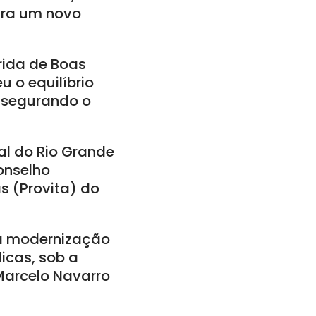
ara um novo
rida de Boas
 o equilíbrio
assegurando o
ral do Rio Grande
onselho
s (Provita) do
na modernização
licas, sob a
 Marcelo Navarro