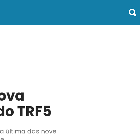
nova
do TRF5
a última das nove
te