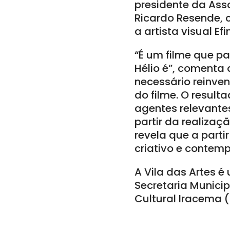
presidente da Asso
Ricardo Resende, 
a artista visual E
“É um filme que p
Hélio é”, comenta 
necessário reinven
do filme. O result
agentes relevantes
partir da realizaç
revela que a parti
criativo e contem
A Vila das Artes é
Secretaria Municip
Cultural Iracema (I