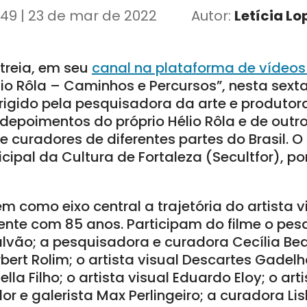
:49 | 23 de mar de 2022
Autor:
Letícia Lo
streia, em seu
canal na plataforma de vídeo
o Rôla – Caminhos e Percursos”, nesta sexta-
dirigido pela pesquisadora da arte e produtora
epoimentos do próprio Hélio Rôla e de outro
 curadores de diferentes partes do Brasil. O
cipal da Cultura de Fortaleza (Secultfor), por
 como eixo central a trajetória do artista v
ente com 85 anos. Participam do filme o pesq
alvão; a pesquisadora e curadora Cecília Be
erbert Rolim; o artista visual Descartes Gadel
lla Filho; o artista visual Eduardo Eloy; o art
or e galerista Max Perlingeiro; a curadora Lis