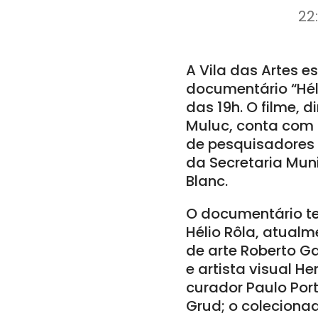
22
A Vila das Artes e
documentário “Héli
das 19h. O filme, 
Muluc, conta com d
de pesquisadores e
da Secretaria Muni
Blanc.
O documentário tem
Hélio Rôla, atualm
de arte Roberto G
e artista visual H
curador Paulo Porte
Grud; o colecionad