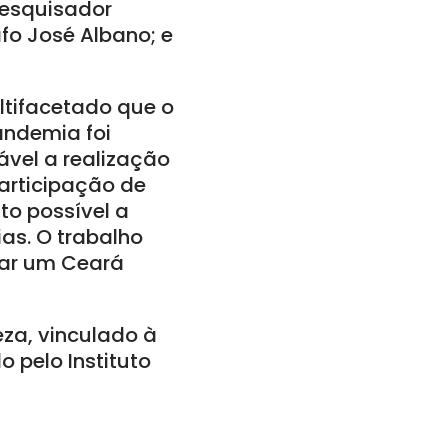
pesquisador
fo José Albano; e
ltifacetado que o
andemia foi
ável a realização
participação de
ato possível a
ias. O trabalho
brar um Ceará
eza, vinculado à
o pelo Instituto