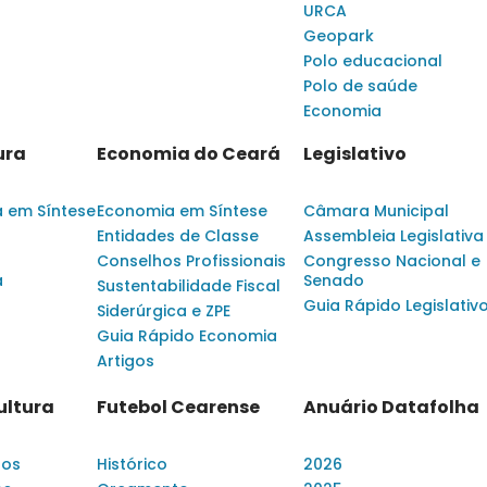
URCA
Geopark
Polo educacional
Polo de saúde
Economia
ura
Economia do Ceará
Legislativo
a em Síntese
Economia em Síntese
Câmara Municipal
Entidades de Classe
Assembleia Legislativa
Conselhos Profissionais
Congresso Nacional e
a
Senado
Sustentabilidade Fiscal
Guia Rápido Legislativ
Siderúrgica e ZPE
Guia Rápido Economia
Artigos
ultura
Futebol Cearense
Anuário Datafolha
dos
Histórico
2026