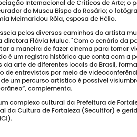
ciação Internacional de Críticos de Arte; o 
curador do Museu Bispo do Rosário; o fotógra
fimia Meimaridou Rôla, esposa de Hélio.
asseia pelos diversos caminhos do artista mu
a diretora Flávia Muluc. "Com o cenário da p
tar a maneira de fazer cinema para tornar vi
ado é um registro histórico que conta com a 
 da arte de diferentes locais do Brasil, form
ão de entrevistas por meio de videoconferênc
r de um percurso artístico é possível vislum
porâneo”, complementa.
 um complexo cultural da Prefeitura de Fortal
al da Cultura de Fortaleza (Secultfor) e gerid
CI).