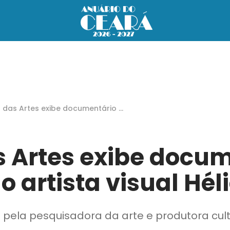
a das Artes exibe documentário s
e o artista visual Hélio Rôla
s Artes exibe docu
o artista visual Hél
do pela pesquisadora da arte e produtora cult