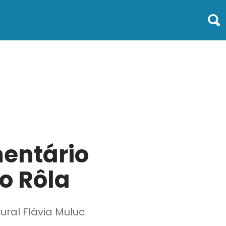
mentário
io Rôla
ural Flávia Muluc