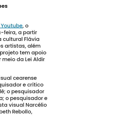
pes
s Youtube
, o
feira, a partir
 cultural Flávia
s artistas, além
 projeto tem apoio
 meio da Lei Aldir
isual cearense
uisador e crítico
dê; o pesquisador
ha; o pesquisador e
ista visual Narcélio
beth Rebollo,