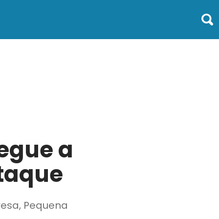
regue a
taque
resa, Pequena