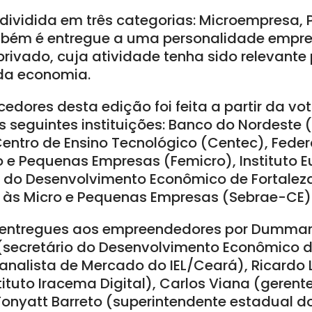
dividida em três categorias: Microempresa
ambém é entregue a uma personalidade empr
privado, cuja atividade tenha sido relevante
da economia.
edores desta edição foi feita a partir da v
s seguintes instituições: Banco do Nordeste 
 Centro de Ensino Tecnológico (Centec), Fed
 e Pequenas Empresas (Femicro), Instituto Eu
a do Desenvolvimento Econômico de Fortaleza
io às Micro e Pequenas Empresas (Sebrae-CE)
 entregues aos empreendedores por Dummar
(secretário do Desenvolvimento Econômico de
(analista de Mercado do IEL/Ceará), Ricardo
tituto Iracema Digital), Carlos Viana (gerent
 Tonyatt Barreto (superintendente estadual d