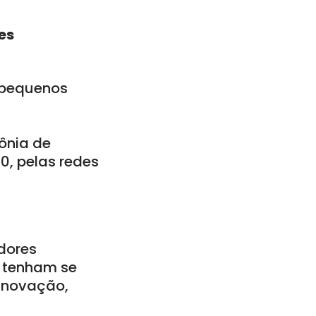
es
 pequenos
ônia de
0, pelas redes
dores
 tenham se
inovação,