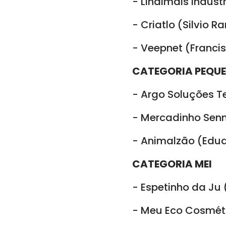
- Lindimais Indús
- Criatlo (Silvio 
- Veepnet (Franci
CATEGORIA PEQU
- Argo Soluções T
- Mercadinho Senn
- Animalzão (Edua
CATEGORIA MEI
- Espetinho da Ju 
- Meu Eco Cosméti