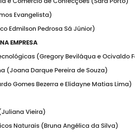
tria e Comércio de Confecções (Sara Porto)
Ramos Evangelista)
sco Edmilson Pedrosa Sá Júnior)
ENA EMPRESA
ecnológicas (Gregory Beviláqua e Ocivaldo 
a (Joana Darque Pereira de Souza)
rdo Gomes Bezerra e Elidayne Matias Lima)
(Juliana Vieira)
cos Naturais (Bruna Angélica da Silva)