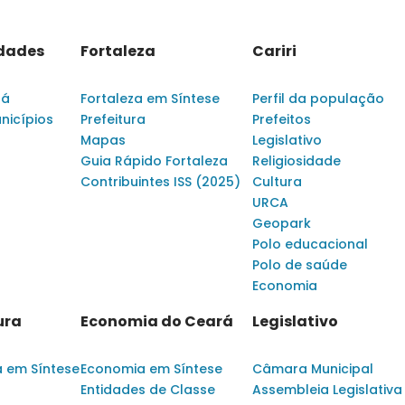
idades
Fortaleza
Cariri
rá
Fortaleza em Síntese
Perfil da população
nicípios
Prefeitura
Prefeitos
Mapas
Legislativo
Guia Rápido Fortaleza
Religiosidade
Contribuintes ISS (2025)
Cultura
URCA
Geopark
Polo educacional
Polo de saúde
Economia
ura
Economia do Ceará
Legislativo
a em Síntese
Economia em Síntese
Câmara Municipal
Entidades de Classe
Assembleia Legislativa