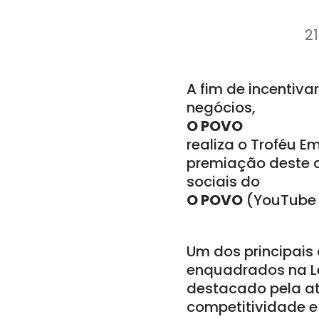
21
A fim de incentiv
negócios,
O POVO
realiza o Troféu 
premiação deste an
sociais do
O POVO
(YouTube e
Um dos principais
enquadrados na Le
destacado pela at
competitividade e 