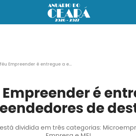
féu Empreender é entregue a em
endedores de destaque
 Empreender é ent
eendedores de des
está dividida em três categorias: Microemp
Empresa e MEI