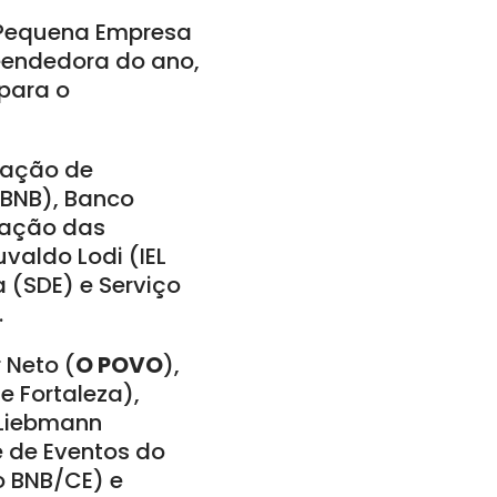
, Pequena Empresa
eendedora do ano,
 para o
otação de
(BNB), Banco
eração das
valdo Lodi (IEL
 (SDE) e Serviço
.
 Neto (
O POVO
),
 Fortaleza),
 Liebmann
e de Eventos do
o BNB/CE) e