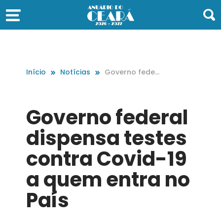
Início
Notícias
Governo feder
al dispensa tes
tes contra Covi
d-19 a quem en
Governo federal
tra no País
dispensa testes
contra Covid-19
a quem entra no
País