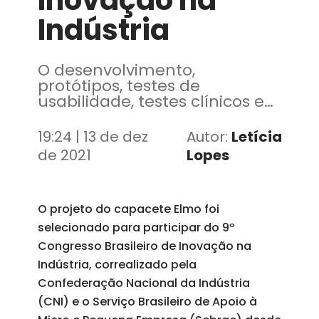
Inovação na
Indústria
O desenvolvimento,
protótipos, testes de
usabilidade, testes clínicos e
primeiros treinamentos do
Elmo foram feitos no Instituto
19:24 | 13 de dez
Autor:
Letícia
Senai de Tecnologia (IST) e no
de 2021
Lopes
Senai Jacarecanga
O projeto do capacete Elmo foi
selecionado para participar do 9º
Congresso Brasileiro de Inovação na
Indústria, correalizado pela
Confederação Nacional da Indústria
(CNI) e o Serviço Brasileiro de Apoio à