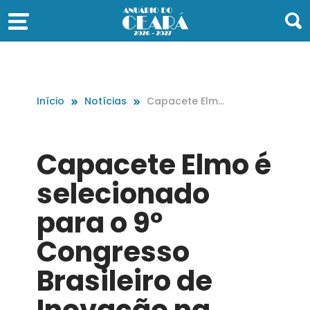
Início
Notícias
Capacete Elmo
é selecionado
para o 9º Cong
resso Brasileiro
Capacete Elmo é
de Inovação n
a Indústria
selecionado
para o 9º
Congresso
Brasileiro de