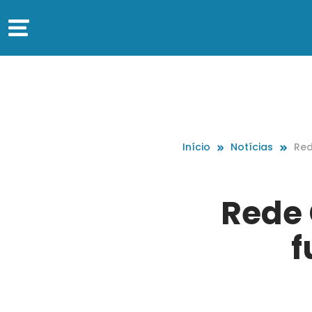
Início
Notícias
Red
al 
Rede 
f