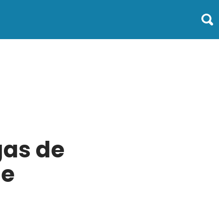
gas de
 e