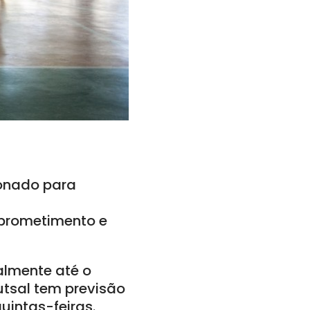
ionado para
mprometimento e
almente até o
utsal tem previsão
uintas-feiras.