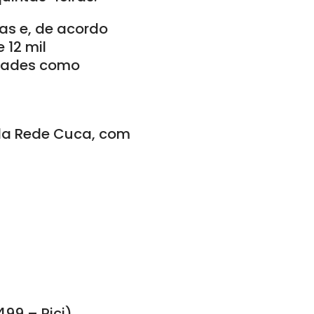
as e, de acordo
 12 mil
idades como
 da Rede Cuca, com
499 – Pici)