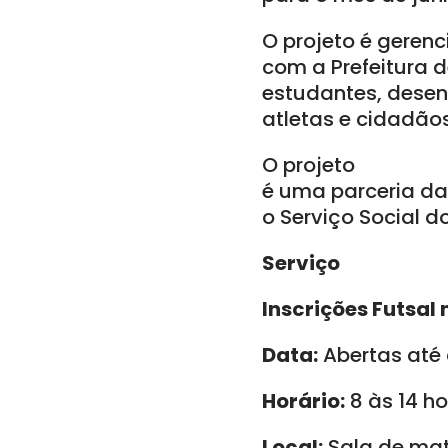
O projeto é geren
com a Prefeitura d
estudantes, desen
atletas e cidadãos
O projeto
é uma parceria da
o Serviço Social d
Serviço
Inscrições Futsal 
Data:
Abertas até 
Horário:
8 às 14 h
Local:
Sala de matr