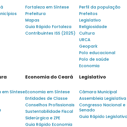
rá
Fortaleza em Síntese
Perfil da população
nicípios
Prefeitura
Prefeitos
Mapas
Legislativo
Guia Rápido Fortaleza
Religiosidade
Contribuintes ISS (2025)
Cultura
URCA
Geopark
Polo educacional
Polo de saúde
Economia
ura
Economia do Ceará
Legislativo
a em Síntese
Economia em Síntese
Câmara Municipal
Entidades de Classe
Assembleia Legislativa
Conselhos Profissionais
Congresso Nacional e
a
Senado
Sustentabilidade Fiscal
Guia Rápido Legislativ
Siderúrgica e ZPE
Guia Rápido Economia