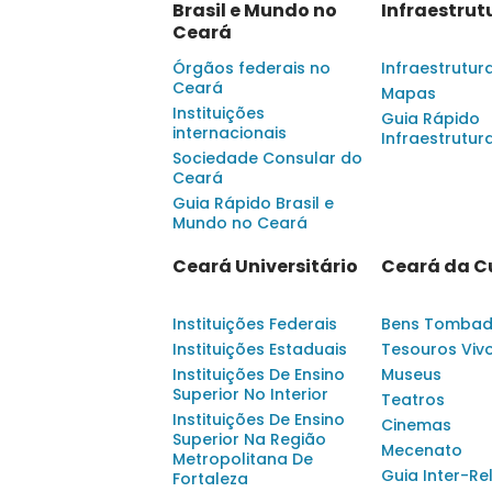
Brasil e Mundo no
Infraestrut
Ceará
Órgãos federais no
Infraestrutur
Ceará
Mapas
Instituições
Guia Rápido
internacionais
Infraestrutur
Sociedade Consular do
Ceará
Guia Rápido Brasil e
Mundo no Ceará
Ceará Universitário
Ceará da C
Instituições Federais
Bens Tomba
Instituições Estaduais
Tesouros Viv
Instituições De Ensino
Museus
Superior No Interior
Teatros
Instituições De Ensino
Cinemas
Superior Na Região
Mecenato
Metropolitana De
Guia Inter-Re
Fortaleza