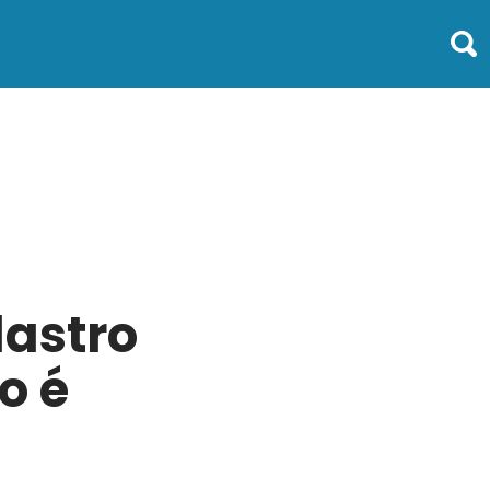
dastro
o é