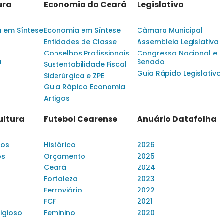
ura
Economia do Ceará
Legislativo
a em Síntese
Economia em Síntese
Câmara Municipal
Entidades de Classe
Assembleia Legislativa
Conselhos Profissionais
Congresso Nacional e
a
Senado
Sustentabilidade Fiscal
Guia Rápido Legislativ
Siderúrgica e ZPE
Guia Rápido Economia
Artigos
ultura
Futebol Cearense
Anuário Datafolha
dos
Histórico
2026
os
Orçamento
2025
Ceará
2024
Fortaleza
2023
Ferroviário
2022
FCF
2021
ligioso
Feminino
2020