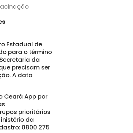
 vacinação
es
ro Estadual de
do para o término
 Secretaria da
que precisam ser
ção. A data
no Ceará App por
as
upos prioritários
nistério da
adastro: 0800 275