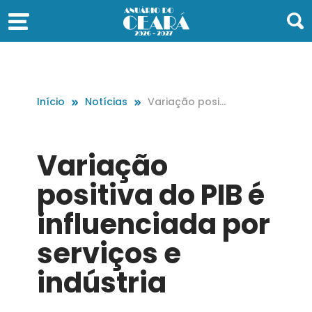
Início
Notícias
Variação positi
va do PIB é infl
uenciada por s
erviços e indús
Variação
tria
positiva do PIB é
influenciada por
serviços e
indústria