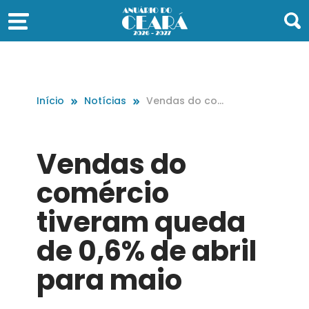
Início
Notícias
Vendas do co
mércio tiveram
queda de 0,6%
de abril para m
Vendas do
aio
comércio
tiveram queda
de 0,6% de abril
para maio