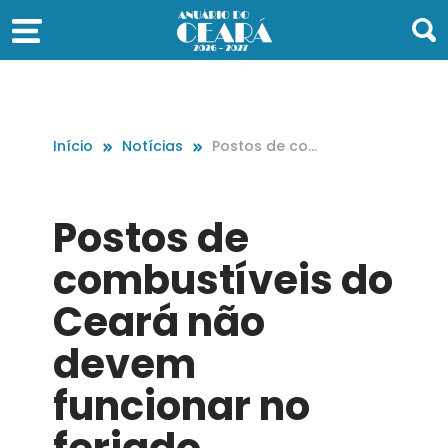
Início
Notícias
Postos de com
bustíveis do Ce
ará não devem
funcionar no fe
Postos de
riado
combustíveis do
Ceará não
devem
funcionar no