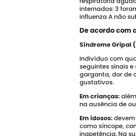
respiratória agud
internados: 3 fora
influenza A não su
De acordo com a
Síndrome Gripal 
Indivíduo com qua
seguintes sinais e
garganta, dor de c
gustativos.
Em crianças:
além 
na ausência de out
Em idosos:
devem-s
como síncope, conf
inapetência. Na su