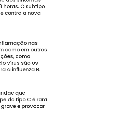
8 horas. O subtipo
e contra a nova
 inflamação nas
ssim como em outros
cações, como
lo vírus são os
a a influenza B.
iridae que
pe do tipo C é rara
grave e provocar