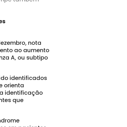
es
 dezembro, nota
amento ao aumento
nza A, ou subtipo
do identificados
e orienta
a identificação
ntes que
índrome