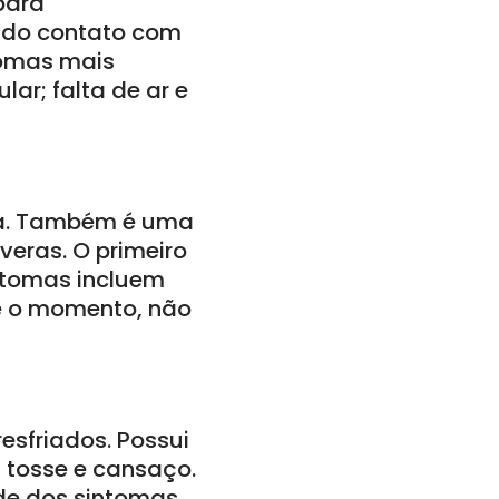
para
io do contato com
tomas mais
ar; falta de ar e
ia. Também é uma
veras. O primeiro
intomas incluem
té o momento, não
esfriados. Possui
, tosse e cansaço.
ade dos sintomas