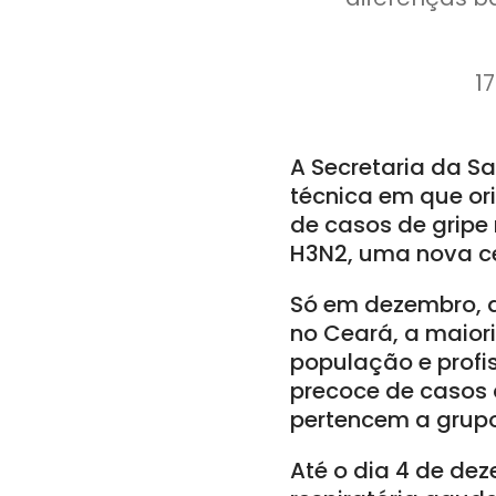
1
A Secretaria da S
técnica em que or
de casos de gripe 
H3N2, uma nova ce
Só em dezembro, d
no Ceará, a maiori
população e profi
precoce de casos 
pertencem a grupo
Até o dia 4 de de