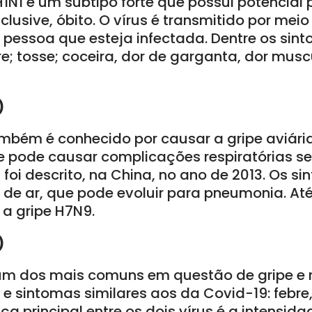
1N1 é um subtipo forte que possui potencial 
clusive, óbito. O vírus é transmitido por me
pessoa que esteja infectada. Dentre os sin
; tosse; coceira, dor de garganta, dor muscul
)
mbém é conhecido por causar a gripe aviár
e pode causar complicações respiratórias se
oi descrito, na China, no ano de 2013. Os s
ta de ar, que pode evoluir para pneumonia. A
 a gripe H7N9.
)
um dos mais comuns em questão de gripe e r
 e sintomas similares aos da Covid-19: febre
ça principal entre os dois vírus é a intensid