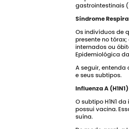
gastrointestinais 
Síndrome Respira
Os indivíduos de 
presente no tórax;
internados ou óbi
Epidemiológica da
A seguir, entenda a
e seus subtipos.
Influenza A (H1N1)
O subtipo H1N1 da
possui vacina. Ess
suína.