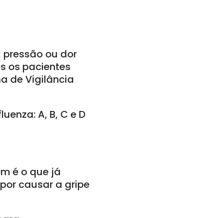
; pressão ou dor
os os pacientes
a de Vigilância
luenza: A, B, C e D
m é o que já
 por causar a gripe