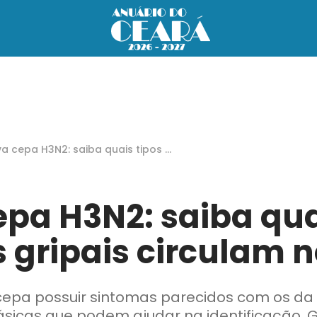
a cepa H3N2: saiba quais tipos d
írus gripais circulam no Ceará
pa H3N2: saiba qua
s gripais circulam 
epa possuir sintomas parecidos com os da 
ásicas que podem ajudar na identificação.