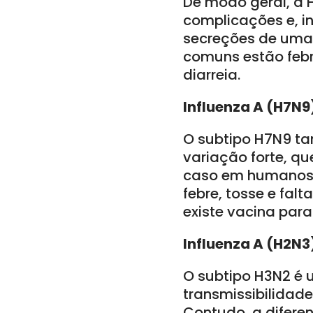
De modo geral, a H
complicações e, in
secreções de uma 
comuns estão febre
diarreia.
Influenza A (H7N9
O subtipo H7N9 ta
variação forte, qu
caso em humanos f
febre, tosse e fal
existe vacina para
Influenza A (H2N3
O subtipo H3N2 é 
transmissibilidade
Contudo, a diferen