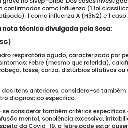
a grave no Sivep-Gripe. Dos casos investiga
m confirmados como influenza (1 foi classif
btipado); 1 como influenza A (H3N2) e 1 caso
 nota técnica divulgada pela Sesa:
(SG)
dro respiratório agudo, caracterizado por p
 sintomas: Febre (mesmo que referida), calafr
abeça, tosse, coriza, distúrbios olfativos ou 
dos itens anteriores, considera-se também 
ro diagnostico especifico.
e considerar também critérios específicos
usão mental, sonolência excessiva, irritabil
speita da Covid-19, a febre pode estar ause