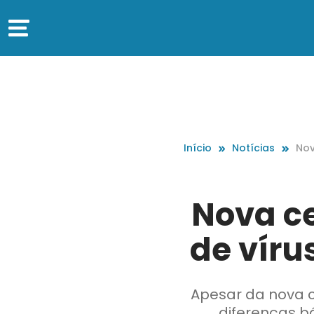
Início
Notícias
Nov
e v
Nova ce
de víru
Apesar da nova c
diferenças b