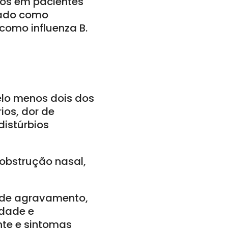
dos em pacientes
icado como
 como influenza B.
elo menos dois dos
ios, dor de
distúrbios
obstrução nasal,
 de agravamento,
idade e
nte e sintomas