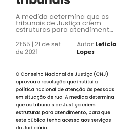
tribunais
A medida determina que os
tribunais de Justiça criem
estruturas para atendimento,
para que este público tenha
acesso aos serviços do
21:55 | 21 de set
Autor:
Letícia
Judiciário
de 2021
Lopes
O Conselho Nacional de Justiça (CNJ)
aprovou a resolução que institui a
política nacional de atenção às pessoas
em situação de rua. A medida determina
que os tribunais de Justiça criem
estruturas para atendimento, para que
este público tenha acesso aos serviços
do Judiciário.