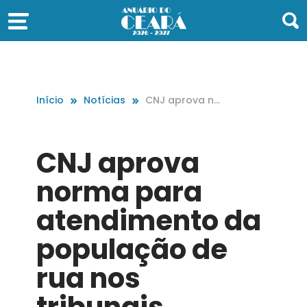
Início
Notícias
CNJ aprova no
rma para aten
dimento da po
pulação de rua
CNJ aprova
nos tribunais
norma para
atendimento da
população de
rua nos