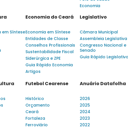
Economia
ura
Economia do Ceará
Legislativo
a em Síntese
Economia em Síntese
Câmara Municipal
Entidades de Classe
Assembleia Legislativa
Conselhos Profissionais
Congresso Nacional e
a
Senado
Sustentabilidade Fiscal
Guia Rápido Legislativ
Siderúrgica e ZPE
Guia Rápido Economia
Artigos
ultura
Futebol Cearense
Anuário Datafolha
dos
Histórico
2026
os
Orçamento
2025
Ceará
2024
Fortaleza
2023
Ferroviário
2022