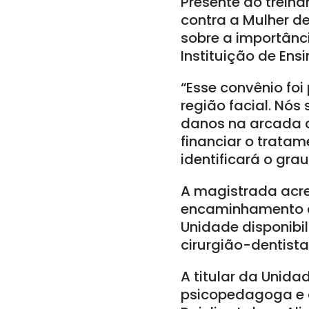
Presente ao treina
contra a Mulher de
sobre a importância
Instituição de Ensi
“Esse convênio fo
região facial. Nó
danos na arcada d
financiar o trata
identificará o grau
A magistrada acre
encaminhamento da
Unidade disponibi
cirurgião-dentista
A titular da Unid
psicopedagoga e d