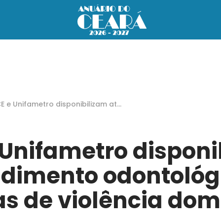
E e Unifametro disponibilizam ate
mento odontológico a vítimas de
lência doméstica
 Unifametro disponi
dimento odontológ
as de violência dom