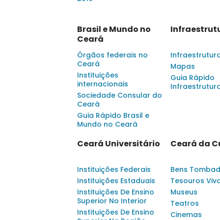
Brasil e Mundo no
Infraestrut
Ceará
Órgãos federais no
Infraestrutur
Ceará
Mapas
Instituições
Guia Rápido
internacionais
Infraestrutur
Sociedade Consular do
Ceará
Guia Rápido Brasil e
Mundo no Ceará
Ceará Universitário
Ceará da C
Instituições Federais
Bens Tomba
Instituições Estaduais
Tesouros Viv
Instituições De Ensino
Museus
Superior No Interior
Teatros
Instituições De Ensino
Cinemas