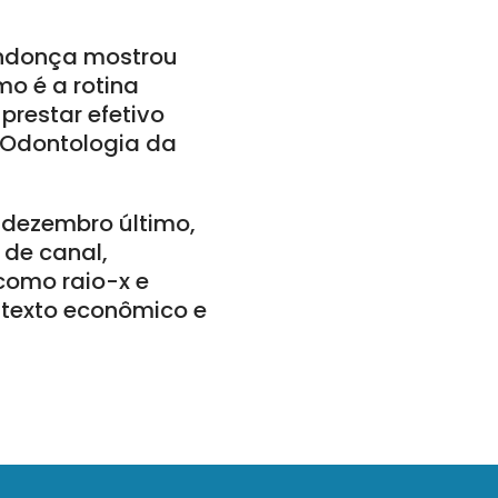
Mendonça mostrou
mo é a rotina
restar efetivo
e Odontologia da
dezembro último,
 de canal,
como raio-x e
ontexto econômico e