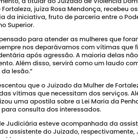
mento, a titular do Juizado de Violência Dom
 Fortaleza, juíza Rosa Mendonça, recebeu os
 da iniciativa, fruto de parceria entre o Pode
no Superior.
i pensado para atender as mulheres que for
s sempre nos deparávamos com vítimas que 
entária após agressão. A maioria delas nã
mento. Além disso, servirá como um laudo c
 da lesão.”
scentou que o Juizado da Mulher de Fortalez
s vítimas que necessitam dos serviços. Al
lizou uma apostila sobre a Lei Maria da Pen
 para consulta dos interessados.
ade Judiciária esteve acompanhada da assist
a assistente do Juizado, respectivamente,