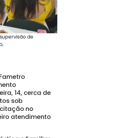
supervisão de
o,
 Fametro
imento
ira, 14, cerca de
tos sob
acitação no
meiro atendimento