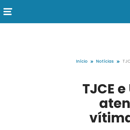
Início
Notícias
TJC
ndi
vio
TJCE e
aten
vítim