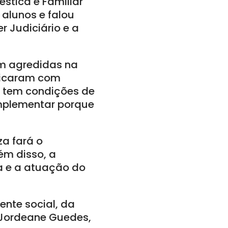
éstica e Familiar
 alunos e falou
r Judiciário e a
am agredidas na
ficaram com
o tem condições de
omplementar porque
a fará o
ém disso, a
ha e a atuação do
ente social, da
 Jordeane Guedes,