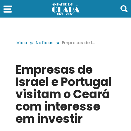
Início
Notícias
Empresas de Is
rael e Portugal
visitam o Cear
á com interess
Empresas de
e em investir
Israel e Portugal
visitam o Ceará
com interesse
em investir