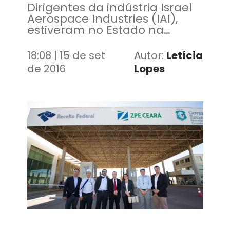
Dirigentes da indústria Israel
Aerospace Industries (IAI),
estiveram no Estado na
última terça-feira, 13 de
setembro
18:08 | 15 de set
Autor:
Letícia
de 2016
Lopes