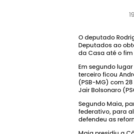
1
O deputado Rodrig
Deputados ao obt
da Casa até o fim 
Em segundo lugar 
terceiro ficou An
(PSB-MG) com 28 v
Jair Bolsonaro (P
Segundo Maia, para
federativo, para 
defendeu as reform
Maia presidiu a C