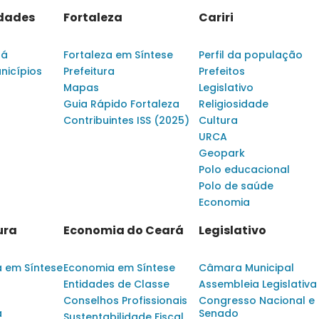
idades
Fortaleza
Cariri
rá
Fortaleza em Síntese
Perfil da população
nicípios
Prefeitura
Prefeitos
Mapas
Legislativo
Guia Rápido Fortaleza
Religiosidade
Contribuintes ISS (2025)
Cultura
URCA
Geopark
Polo educacional
Polo de saúde
Economia
ura
Economia do Ceará
Legislativo
a em Síntese
Economia em Síntese
Câmara Municipal
Entidades de Classe
Assembleia Legislativa
Conselhos Profissionais
Congresso Nacional e
a
Senado
Sustentabilidade Fiscal