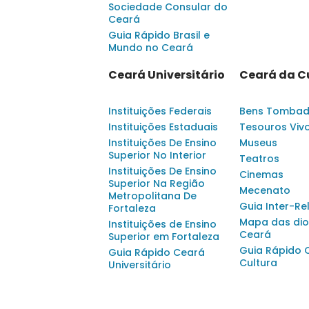
Sociedade Consular do
Ceará
Guia Rápido Brasil e
Mundo no Ceará
Ceará Universitário
Ceará da C
Instituições Federais
Bens Tomba
Instituições Estaduais
Tesouros Viv
Instituições De Ensino
Museus
Superior No Interior
Teatros
Instituições De Ensino
Cinemas
Superior Na Região
Mecenato
Metropolitana De
Guia Inter-Re
Fortaleza
Mapa das dio
Instituições de Ensino
Ceará
Superior em Fortaleza
Guia Rápido 
Guia Rápido Ceará
Cultura
Universitário