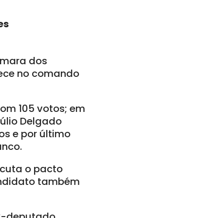
es
Câmara dos
nece no comando
com 105 votos; em
Júlio Delgado
s e por último
anco.
scuta o pacto
candidato também
ex-deputado