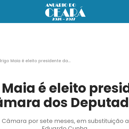
rigo Maia é eleito presidente da
mara dos Deputados
 Maia é eleito presi
âmara dos Deputad
a Câmara por sete meses, em substituição
Eduardo Cunha