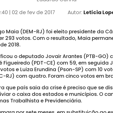
9:40 | 02 de fev de 2017
Autor:
Letícia Lop
o Maia (DEM-RJ) foi eleito presidente da 
er 293 votos. Com o resultado, Maia perma
de 2018.
ficou o deputado Jovair Arantes (PTB-GO) 
dré Figueiredo (PDT-CE) com 59, em seguida 
otos e Luiza Erundina (Pson-SP) com 10 voto
SC-RJ) com quatro. Foram cinco votos em br
 que país saia da crise é preciso que se di
aliviar o caixa dos estados e municípios. O 
as Trabalhista e Previdenciária.
âmara por sete meses, em substituição ao 