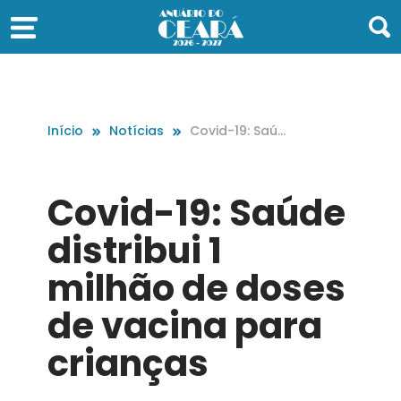
Início
Notícias
Covid-19: Saúd
e distribui 1 milh
ão de doses d
e vacina para
Covid-19: Saúde
crianças
distribui 1
milhão de doses
de vacina para
crianças