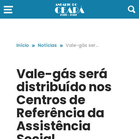
Início
Notícias
Vale-gás será
distribuído nos
Centros de Ref
erência da Assi
Vale-gás será
stência Social
distribuído nos
Centros de
Referência da
Assistência