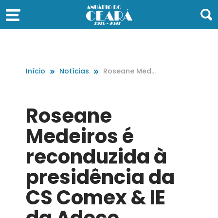
Início
Notícias
Roseane Medei
ros é reconduzi
da à presidênci
a da CS Comex
Roseane
& IE da Adece
Medeiros é
reconduzida à
presidência da
CS Comex & IE