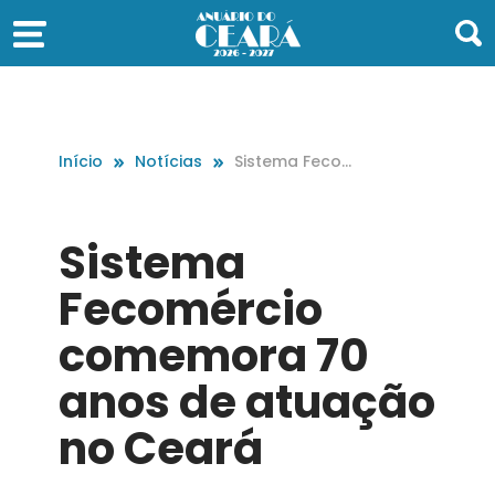
Início
Notícias
Sistema Fecom
ércio comemor
a 70 anos de a
tuação no Cea
Sistema
rá
Fecomércio
comemora 70
anos de atuação
no Ceará