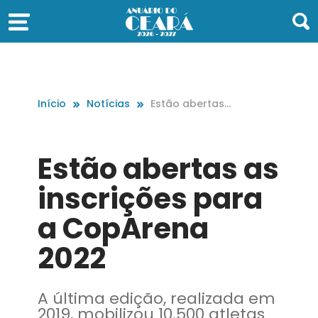
Início
Notícias
Estão abertas
as inscrições p
ara a CopAren
a 2022
Estão abertas as
inscrições para
a CopArena
2022
A última edição, realizada em
2019, mobilizou 10.500 atletas