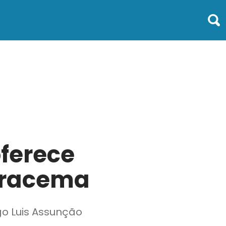
oferece
 Iracema
go Luis Assunção