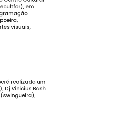
ecultfor), em
rogramação
poeira,
rtes visuais,
 será realizado um
, Dj Vinicius Bash
 (swingueira),