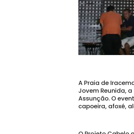
A Praia de Iracem
Jovem Reunida, a p
Assunção. O event
capoeira, afoxé, 
O Projeto Cabelo 