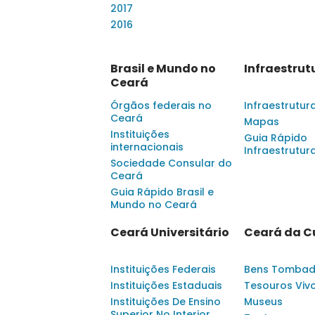
2017
2016
Brasil e Mundo no
Infraestrut
Ceará
Órgãos federais no
Infraestrutur
Ceará
Mapas
Instituições
Guia Rápido
internacionais
Infraestrutur
Sociedade Consular do
Ceará
Guia Rápido Brasil e
Mundo no Ceará
Ceará Universitário
Ceará da C
Instituições Federais
Bens Tomba
Instituições Estaduais
Tesouros Viv
Instituições De Ensino
Museus
Superior No Interior