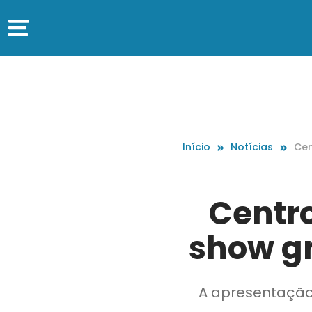
Início
Notícias
Cen
w g
Centro
show gr
A apresentação 