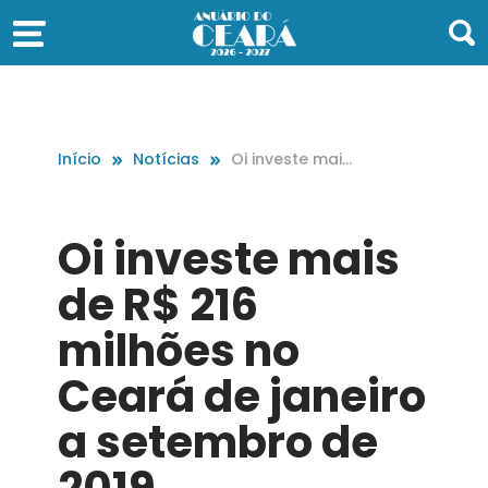
Início
Notícias
Oi investe mais
de R$ 216 milhõ
es no Ceará de
janeiro a setem
Oi investe mais
bro de 2019
de R$ 216
milhões no
Ceará de janeiro
a setembro de