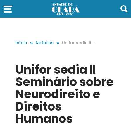
Início
Notícias
Unifor sedia II S
eminário sobre
Neurodireito e
Direitos Human
Unifor sedia II
os
Seminário sobre
Neurodireito e
Direitos
Humanos