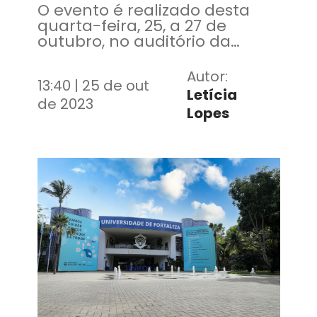
O evento é realizado desta
quarta-feira, 25, a 27 de
outubro, no auditório da
Biblioteca Central, e vai reunir
mais de 30 pesquisadores
Autor:
13:40 | 25 de out
nacionais e internacionais
Letícia
de 2023
Lopes