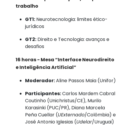
trabalho
GT1:
Neurotecnologia: limites ético-
jurídicos
GT2:
Direito e Tecnologia: avanços e
desafios
16 horas - Mesa “Interface Neurodireito
e Inteligência Artificial”
Moderador:
Aline Passos Maia (Unifor)
Participantes:
Carlos Mardem Cabral
Coutinho (Unichristus/CE), Murilo
Karasinki (PUC/PR), Diana Marcela
Peña Cuellar (
UExternado
/Colômbia) e
José Antonio Iglesias (
Udelar
/Uruguai)