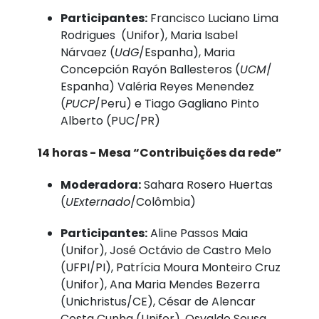
Participantes:
Francisco Luciano Lima
Rodrigues (Unifor), Maria Isabel
Nárvaez (
UdG
/Espanha), Maria
Concepción Rayón Ballesteros (
UCM
/
Espanha) Valéria Reyes Menendez
(
PUCP
/Peru) e Tiago Gagliano Pinto
Alberto (PUC/PR)
14 horas - Mesa “Contribuições da rede”
Moderadora:
Sahara Rosero Huertas
(
UExternado
/Colômbia)
Participantes:
Aline Passos Maia
(Unifor), José Octávio de Castro Melo
(UFPI/PI), Patrícia Moura Monteiro Cruz
(Unifor), Ana Maria Mendes Bezerra
(Unichristus/CE), César de Alencar
Costa Cunha (Unifor), Osvaldo Sousa