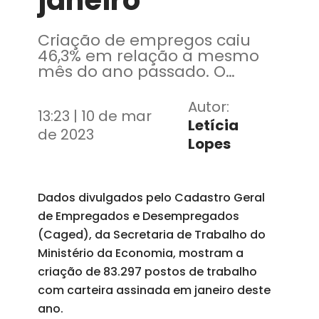
janeiro
Criação de empregos caiu
46,3% em relação a mesmo
mês do ano passado. O
indicador mede a diferença
entre contratações e
Autor:
13:23 | 10 de mar
demissões
Letícia
de 2023
Lopes
Dados divulgados pelo Cadastro Geral
de Empregados e Desempregados
(Caged), da Secretaria de Trabalho do
Ministério da Economia, mostram a
criação de 83.297 postos de trabalho
com carteira assinada em janeiro deste
ano.