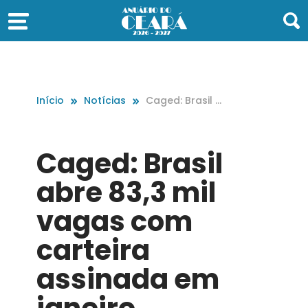
Início
Notícias
Caged: Brasil a
bre 83,3 mil va
gas com cartei
ra assinada e
Caged: Brasil
m janeiro
abre 83,3 mil
vagas com
carteira
assinada em