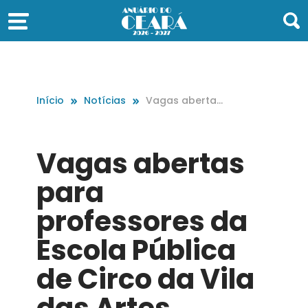
Início
Notícias
Vagas abertas
para professor
es da Escola Pú
blica de Circo
Vagas abertas
da Vila das Art
es
para
professores da
Escola Pública
de Circo da Vila