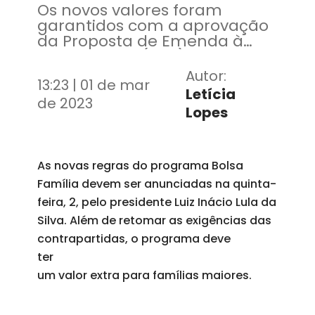
Os novos valores foram
garantidos com a aprovação
da Proposta de Emenda à
Constituição (PEC) da
Transição, que estabeleceu R$
Autor:
13:23 | 01 de mar
145 bilhões para além do teto
Letícia
de gastos
de 2023
Lopes
As novas regras do programa Bolsa
Família devem ser anunciadas na quinta-
feira, 2, pelo presidente Luiz Inácio Lula da
Silva. Além de retomar as exigências das
contrapartidas, o programa deve
ter
um valor extra para famílias maiores.