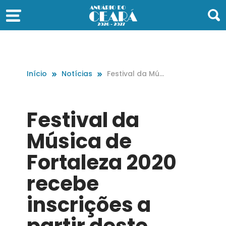
Início
Notícias
Festival da Mús
ica de Fortalez
a 2020 recebe i
nscrições a pa
Festival da
rtir deste domi
ngo, 30
Música de
Fortaleza 2020
recebe
inscrições a