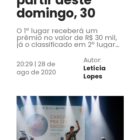
partir deste
domingo, 30
O 1º lugar receberá um
prêmio no valor de R$ 30 mil,
já o classificado em 2º lugar
receberá R$10 mil e o 3º
colocado receberá o prêmio
Autor:
20:29 | 28 de
de R$5 mil
Letícia
ago de 2020
Lopes