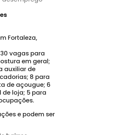
pes
em Fortaleza,
; 30 vagas para
costura em geral;
 auxiliar de
rcadorias; 8 para
sta de açougue; 6
 de loja; 5 para
 ocupações.
ações e podem ser