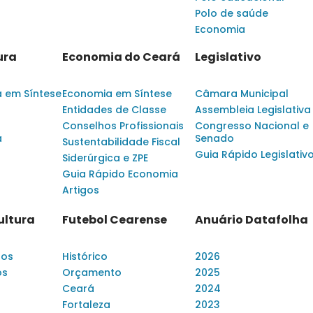
Polo de saúde
Economia
ura
Economia do Ceará
Legislativo
a em Síntese
Economia em Síntese
Câmara Municipal
Entidades de Classe
Assembleia Legislativa
Conselhos Profissionais
Congresso Nacional e
a
Senado
Sustentabilidade Fiscal
Guia Rápido Legislativ
Siderúrgica e ZPE
Guia Rápido Economia
Artigos
ultura
Futebol Cearense
Anuário Datafolha
dos
Histórico
2026
os
Orçamento
2025
Ceará
2024
Fortaleza
2023