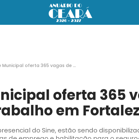
e Municipal oferta 365 vagas de tr
lho em Fortaleza
nicipal oferta 365 
rabalho em Fortale
esencial do Sine, estão sendo disponibiliza
as de emprego e habilitação para o segu