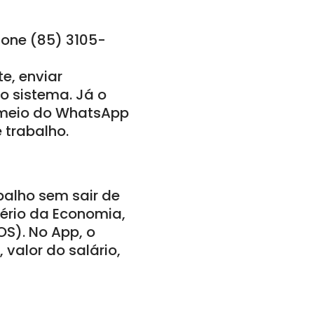
efone (85) 3105-
e, enviar
 sistema. Já o
r meio do WhatsApp
 trabalho.
balho sem sair de
tério da Economia,
iOS). No App, o
 valor do salário,