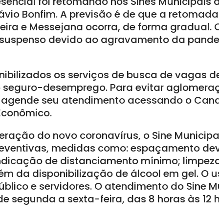
sencial foi retomando nos Sines Municipais d
ávio Bonfim. A previsão é de que a retomada
eira e Messejana ocorra, de forma gradual.
a suspenso devido ao agravamento da pand
nibilizados os serviços de busca de vagas 
o seguro-desemprego. Para evitar aglomeraç
r agende seu atendimento acessando o Cana
Econômico.
iferação do novo coronavírus, o Sine Municip
reventivas, medidas como: espaçamento dev
ndicação de distanciamento mínimo; limpez
lém da disponibilização de álcool em gel. O
úblico e servidores. O atendimento do Sine M
e segunda a sexta-feira, das 8 horas às 12 h