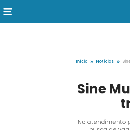
Início
Notícias
Sin
aba
Sine Mu
t
No atendimento pr
busca de vag