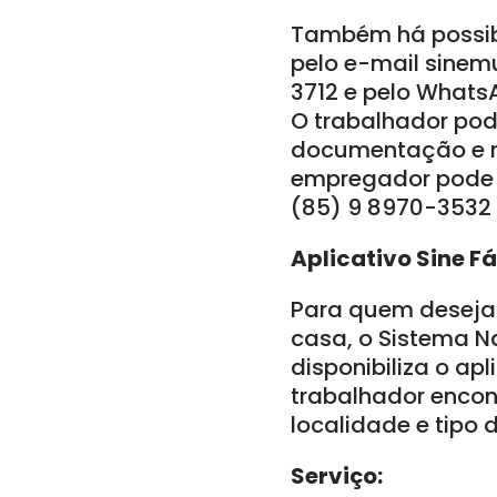
Também há possib
pelo e-mail sinemu
3712 e pelo Whats
O trabalhador pod
documentação e re
empregador pode c
(85) 9 8970-3532 
Aplicativo Sine Fá
Para quem deseja 
casa, o Sistema Na
disponibiliza o apl
trabalhador encont
localidade e tipo 
Serviço: