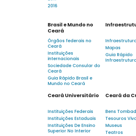
2016
Brasil e Mundo no
Infraestrut
Ceará
Órgãos federais no
Infraestrutur
Ceará
Mapas
Instituições
Guia Rápido
internacionais
Infraestrutur
Sociedade Consular do
Ceará
Guia Rápido Brasil e
Mundo no Ceará
Ceará Universitário
Ceará da C
Instituições Federais
Bens Tomba
Instituições Estaduais
Tesouros Viv
Instituições De Ensino
Museus
Superior No Interior
Teatros