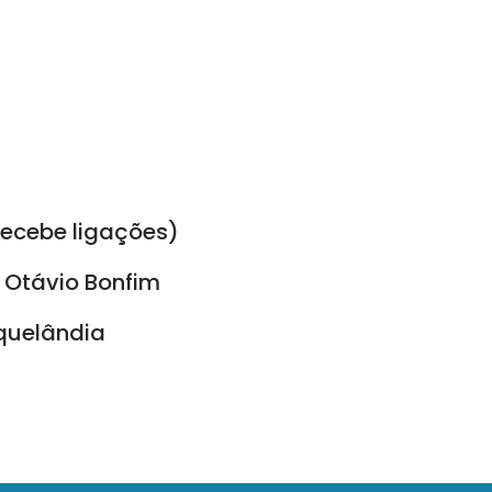
recebe ligações)
- Otávio Bonfim
rquelândia