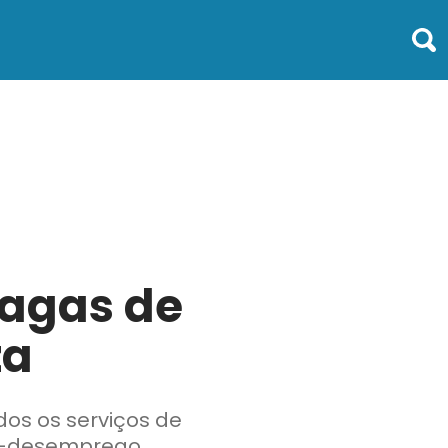
vagas de
za
dos os serviços de
ro-desemprego