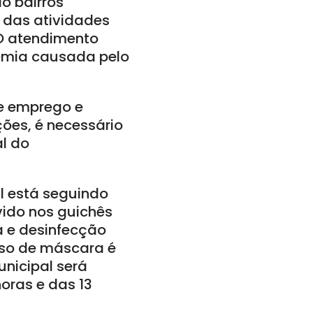
o bairros
 das atividades
 O atendimento
emia causada pelo
de emprego e
ões, é necessário
l do
al está seguindo
ido nos guichês
a e desinfecção
 uso de máscara é
unicipal será
oras e das 13