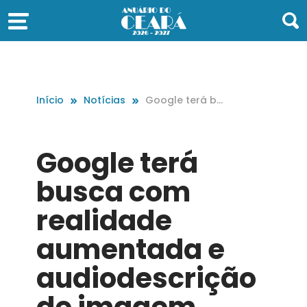
Início
Notícias
Google terá bu
sca com realid
ade aumentad
a e audiodescri
Google terá
ção de image
m
busca com
realidade
aumentada e
audiodescrição