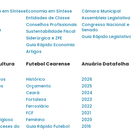
a em Síntese
Economia em Síntese
Câmara Municipal
Entidades de Classe
Assembleia Legislativa
Conselhos Profissionais
Congresso Nacional e
a
Senado
Sustentabilidade Fiscal
Guia Rápido Legislativ
Siderúrgica e ZPE
Guia Rápido Economia
Artigos
ultura
Futebol Cearense
Anuário Datafolha
dos
Histórico
2026
os
Orçamento
2025
Ceará
2024
Fortaleza
2023
Ferroviário
2022
FCF
2021
ligioso
Feminino
2020
ceses do
Guia Rápido Futebol
2016