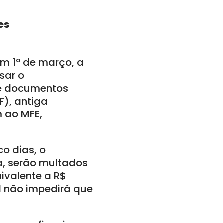
es
em 1º de março, a
sar o
de documentos
F), antiga
m ao MFE,
o dias, o
a, serão multados
uivalente a R$
al não impedirá que