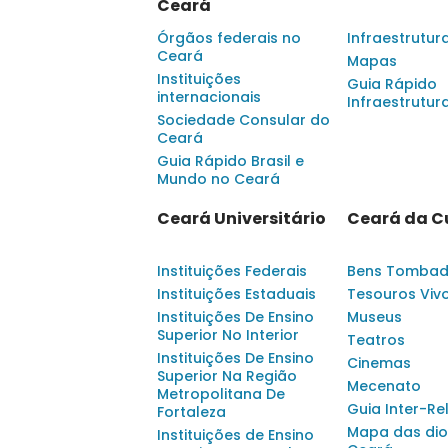
Ceará
Órgãos federais no
Infraestrutur
Ceará
Mapas
Instituições
Guia Rápido
internacionais
Infraestrutur
Sociedade Consular do
Ceará
Guia Rápido Brasil e
Mundo no Ceará
Ceará Universitário
Ceará da C
Instituições Federais
Bens Tomba
Instituições Estaduais
Tesouros Viv
Instituições De Ensino
Museus
Superior No Interior
Teatros
Instituições De Ensino
Cinemas
Superior Na Região
Mecenato
Metropolitana De
Guia Inter-Re
Fortaleza
Mapa das dio
Instituições de Ensino