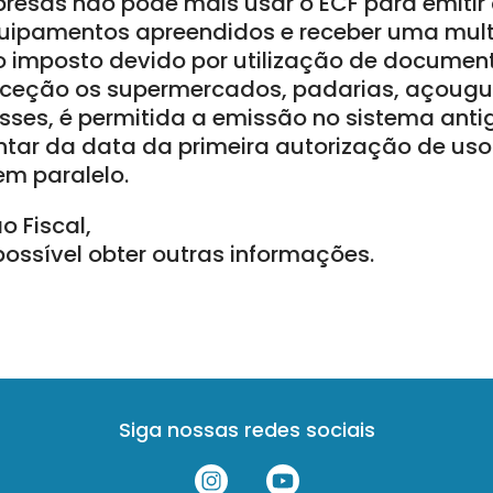
resas não pode mais usar o ECF para emitir 
uipamentos apreendidos e receber uma mult
 imposto devido por utilização de documento
ceção os supermercados, padarias, açougue
 esses, é permitida a emissão no sistema ant
ntar da data da primeira autorização de uso.
em paralelo.
o Fiscal,
possível obter outras informações.
Siga nossas redes sociais