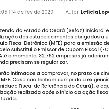
8:05 | 14 de fev de 2020
Autor:
Letícia Lop
zenda do Estado do Ceará (Sefaz) iniciará, 
alização dos estabelecimentos obrigados a u
o Fiscal Eletrônico (MFE) para a emissão 
delo substitui o Emissor de Cupom Fiscal (EC
. Até o momento, 32.762 empresas já aderira
nda precisam se regularizar.
erão intimados a comprovar, no prazo de cinc
 MFE. Caso não tenham cumprido a exigênci
Unidade Fiscal de Referência do Ceará), o eq
rização realizada após o início da ação fisc
utuada.