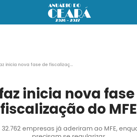
az inicia nova fase de fiscalizaçã
o MFE
faz inicia nova fase
fiscalização do MFE
 32.762 empresas já aderiram ao MFE, enqua
precisam se regularizar