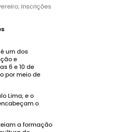
ereiro; Inscrições
es
o é um dos
ação e
ias 6 e 10 de
ro por meio de
lo Lima, e o
 encabeçam o
rteiam a formação