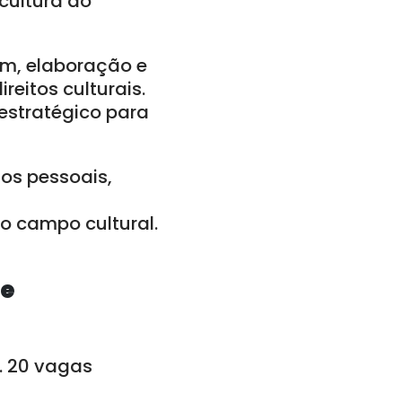
 cultura do
em, elaboração e
reitos culturais.
estratégico para
dos pessoais,
no campo cultural.
 e
. 20 vagas