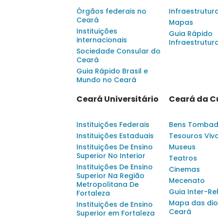
Órgãos federais no
Infraestrutur
Ceará
Mapas
Instituições
Guia Rápido
internacionais
Infraestrutur
Sociedade Consular do
Ceará
Guia Rápido Brasil e
Mundo no Ceará
Ceará Universitário
Ceará da C
Instituições Federais
Bens Tomba
Instituições Estaduais
Tesouros Viv
Instituições De Ensino
Museus
Superior No Interior
Teatros
Instituições De Ensino
Cinemas
Superior Na Região
Mecenato
Metropolitana De
Guia Inter-Re
Fortaleza
Mapa das dio
Instituições de Ensino
Ceará
Superior em Fortaleza