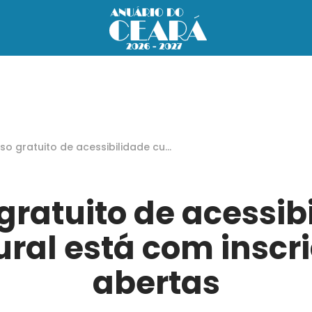
so gratuito de acessibilidade cult
l está com inscrições abertas
gratuito de acessib
ural está com inscr
abertas