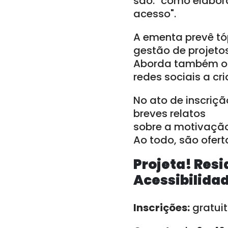
são: "como elabora
acesso".
A ementa prevê tó
gestão de projetos 
Aborda também o e
redes sociais a cr
No ato de inscriçã
breves relatos
sobre a motivação 
Ao todo, são ofer
Projeta! Res
Acessibilidad
Inscrições:
gratuit