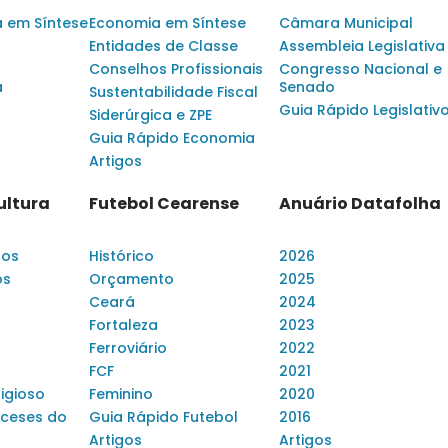
a em Síntese
Economia em Síntese
Câmara Municipal
Entidades de Classe
Assembleia Legislativa
Conselhos Profissionais
Congresso Nacional e
a
Senado
Sustentabilidade Fiscal
Guia Rápido Legislativ
Siderúrgica e ZPE
Guia Rápido Economia
Artigos
ultura
Futebol Cearense
Anuário Datafolha
dos
Histórico
2026
os
Orçamento
2025
Ceará
2024
Fortaleza
2023
Ferroviário
2022
FCF
2021
ligioso
Feminino
2020
ceses do
Guia Rápido Futebol
2016
Artigos
Artigos