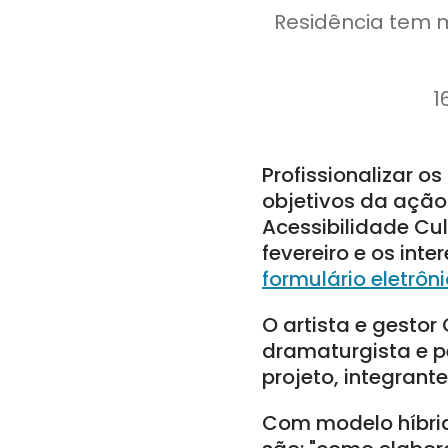
Residência tem mo
1
Profissionalizar o
objetivos da ação
Acessibilidade Cult
fevereiro e os int
formulário eletrôn
O artista e gestor
dramaturgista e 
projeto, integran
Com modelo híbrid