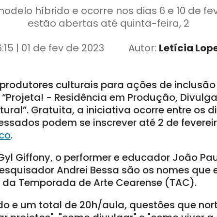
delo híbrido e ocorre nos dias 6 e 10 de fev
estão abertas até quinta-feira, 2
6:15 | 01 de fev de 2023
Autor:
Letícia Lop
s produtores culturais para ações de inclusã
 “Projeta! - Residência em Produção, Divulg
ural”. Gratuita, a iniciativa ocorre entre os d
eressados podem se inscrever até 2 de feverei
ico
.
 Gyl Giffony, o performer e educador João Pau
pesquisador Andrei Bessa são os nomes que
te da Temporada de Arte Cearense (TAC).
o e um total de 20h/aula, questões que no