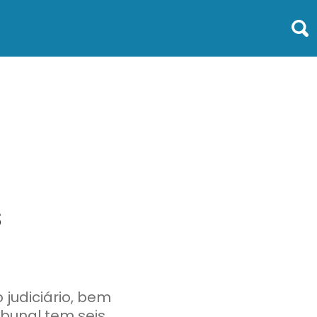
s
judiciário, bem
bunal tem seis