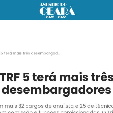
 5 terá mais três desembargador
TRF 5 terá mais trê
desembargadores
mais 32 cargos de analista e 25 de técnico 
m comissão e funções comissionadas. O Tri