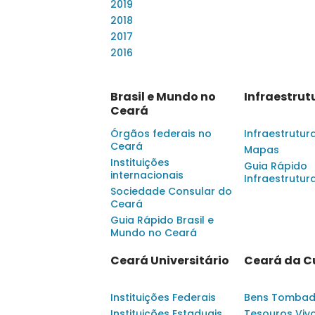
2019
2018
2017
2016
Brasil e Mundo no
Infraestrut
Ceará
Órgãos federais no
Infraestrutur
Ceará
Mapas
Instituições
Guia Rápido
internacionais
Infraestrutur
Sociedade Consular do
Ceará
Guia Rápido Brasil e
Mundo no Ceará
Ceará Universitário
Ceará da C
Instituições Federais
Bens Tomba
Instituições Estaduais
Tesouros Viv