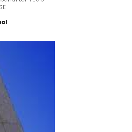
 SE
eal