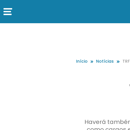
Início
Notícias
TRF
es
Haverá também 
como cargos e