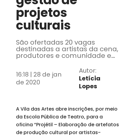
gestão de
projetos
culturais
São ofertadas 20 vagas
destinadas a artistas da cena,
produtores e comunidade em
geral interessados no campo
da gestão e produção
Autor:
16:18 | 28 de jan
cultural
Letícia
de 2020
Lopes
A Vila das Artes abre inscrições, por meio
da Escola Pública de Teatro, para a
oficina “Projétil – Elaboração de artefatos
de produção cultural por artistas-