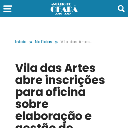
Início
Notícias
Vila das Artes
abre inscrições
para oficina so
bre elaboraçã
Vila das Artes
o e gestão de
projetos cultur
abre inscrições
ais
para oficina
sobre
elaboração e