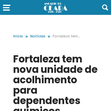
Início
Notícias
Fortaleza tem
nova unidade
de acolhiment
o para depend
Fortaleza tem
entes químicos
nova unidade de
acolhimento
para
dependentes