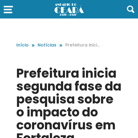
Início
Notícias
Prefeitura inicia
segunda fase
da pesquisa so
bre o impacto
Prefeitura inicia
do coronavírus
em Fortaleza
segunda fase da
pesquisa sobre
o impacto do
coronavírus em