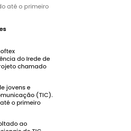
do até o primeiro
es
oftex
iência do Irede de
projeto chamado
e jovens e
omunicação (TIC).
até o primeiro
oltado ao