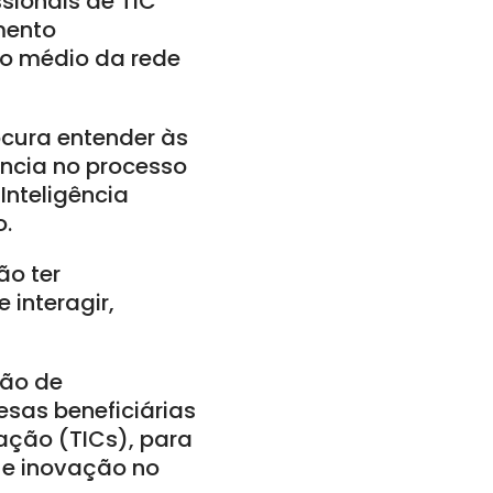
ionais de TIC
mento
no médio da rede
cura entender às
ncia no processo
Inteligência
o.
ão ter
interagir,
ção de
sas beneficiárias
ação (TICs), para
 e inovação no