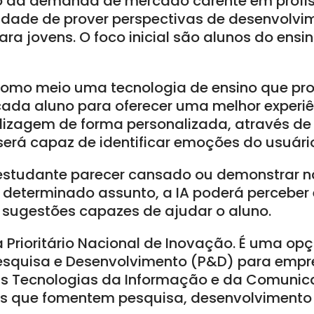
 da demanda de mercado carente em profiss
dade de prover perspectivas de desenvolvi
ra jovens. O foco inicial são alunos do ensi
omo meio uma tecnologia de ensino que pro
ada aluno para oferecer uma melhor experiê
dizagem de forma personalizada, através de 
e será capaz de identificar emoções do usuári
 estudante parecer cansado ou demonstrar n
eterminado assunto, a IA poderá perceber e 
, sugestões capazes de ajudar o aluno.
 Prioritário Nacional de Inovação. É uma op
esquisa e Desenvolvimento (P&D) para empre
das Tecnologias da Informação e da Comunic
os que fomentem pesquisa, desenvolvimento