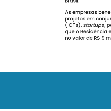
Brasil.
As empresas benef
projetos em conjun
(ICTs),
startups
, 
que o Residência 
no valor de R$ 9 mi