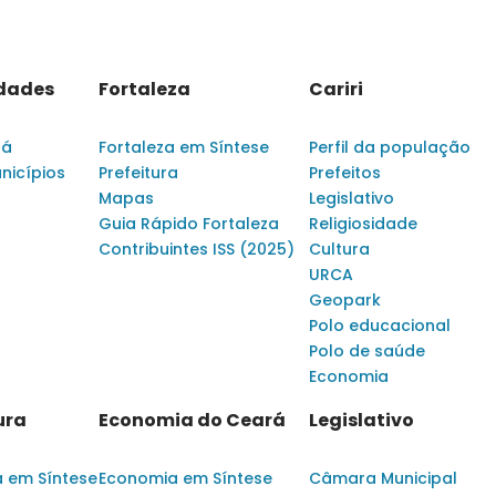
idades
Fortaleza
Cariri
rá
Fortaleza em Síntese
Perfil da população
nicípios
Prefeitura
Prefeitos
Mapas
Legislativo
Guia Rápido Fortaleza
Religiosidade
Contribuintes ISS (2025)
Cultura
URCA
Geopark
Polo educacional
Polo de saúde
Economia
ura
Economia do Ceará
Legislativo
a em Síntese
Economia em Síntese
Câmara Municipal