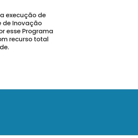
a a execução de
 e de Inovação
por esse Programa
om recurso total
de.