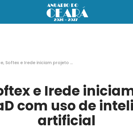
e, Softex e Irede iniciam projeto p
 EaD com uso de inteligência artif
l
ftex e Irede inicia
aD com uso de intel
artificial