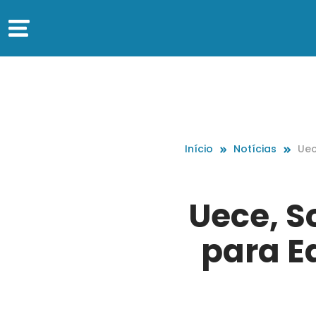
Início
Notícias
Uec
ara
icia
Uece, So
para E