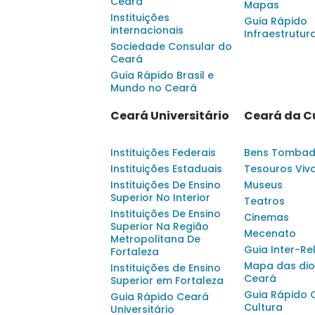
Ceará
Mapas
Instituições
Guia Rápido
internacionais
Infraestrutur
Sociedade Consular do
Ceará
Guia Rápido Brasil e
Mundo no Ceará
Ceará Universitário
Ceará da C
Instituições Federais
Bens Tomba
Instituições Estaduais
Tesouros Viv
Instituições De Ensino
Museus
Superior No Interior
Teatros
Instituições De Ensino
Cinemas
Superior Na Região
Mecenato
Metropolitana De
Guia Inter-Re
Fortaleza
Mapa das dio
Instituições de Ensino
Ceará
Superior em Fortaleza
Guia Rápido 
Guia Rápido Ceará
Cultura
Universitário