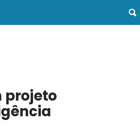
m projeto
igência