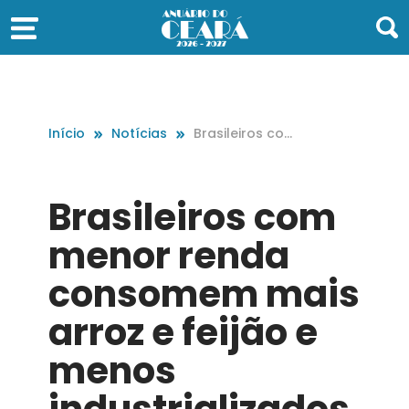
Início
Notícias
Brasileiros com
menor renda c
onsomem mais
arroz e feijão e
Brasileiros com
menos industri
alizados
menor renda
consomem mais
arroz e feijão e
menos