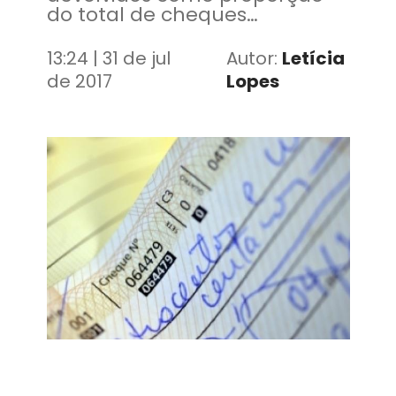
do total de cheques
movimentados, atingiu 1,83%
em junho
13:24 | 31 de jul
Autor:
Letícia
de 2017
Lopes