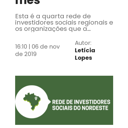
mês
Esta é a quarta rede de
investidores sociais regionais e
os organizações que a
coordenam são a Fundação
Demócrito Rocha e o Instituto
Autor:
16:10 | 06 de nov
Diageo
Letícia
de 2019
Lopes