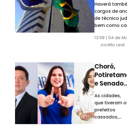
Haverá també
cargos de ana
de técnico jud
bem como ca
comissão e f
13:58 | 04 de M
comissionada
Jocélio Leal
Tribunal tem s
estados sob 
jurisdição: CE, 
Choró,
AL e SE
Potiretam
e Senador
Sá
As cidades,
elegeram
que tiveram o
novos
prefeitos
prefeitos
cassados,
escolheram
em 2026