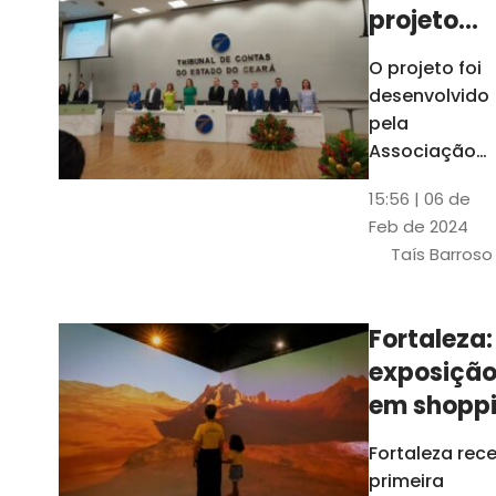
projeto
para
O projeto foi
ampliar
desenvolvido
uso de
pela
linguage
Associação
dos Membros
simples
15:56 | 06 de
dos Tribunais
Feb de 2024
de Contas do
Taís Barroso
Brasil
(Atricon) e
será
Fortaleza:
integralment
exposiçã
custeado co
recursos do
em shopp
BID, sem ônus
traz
Fortaleza rec
financeiros
projeções
primeira
para os