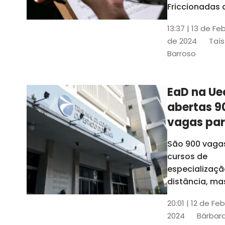
contrabai
Friccionadas 
UFC oferece
13:37 | 13 de Fe
cursos gratui
de 2024
Taís
para alunos
Barroso
acima de 7
anos; confira
informações
EaD na Ue
abertas 9
vagas pa
cursos de
São 900 vaga
especiali
cursos de
a distânci
especializaçã
distância, ma
vinculados a 
20:01 | 12 de Fe
presenciais
2024
Bárbara
espalhados p