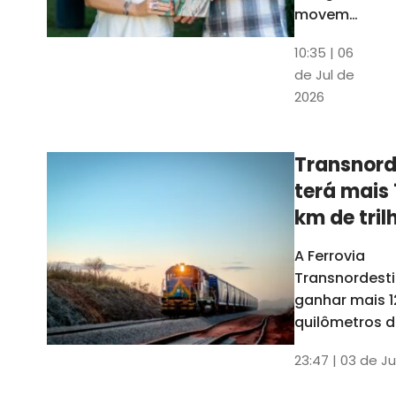
movem
os dados
10:35 | 06
em mais
de Jul de
uma
2026
edição
belíssima
do
Transnord
Anuário
terá mais 
do Ceará
km de tril
ainda est
A Ferrovia
Transnordesti
ganhar mais 1
quilômetros de
até o fim do 
23:47 | 03 de Ju