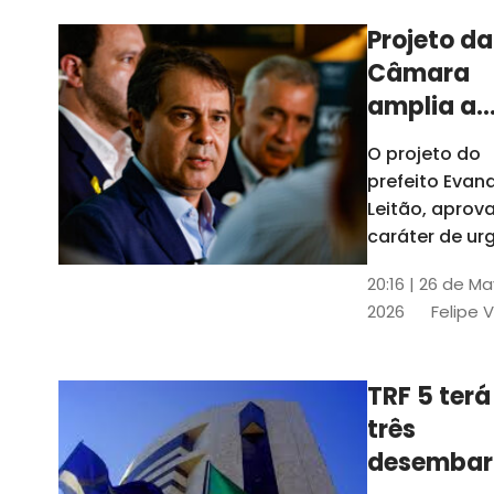
Projeto da
Câmara
amplia a
estrutura
O projeto do
administr
prefeito Evan
de Fortal
Leitão, apro
caráter de ur
foi aprovado
20:16 | 26 de M
caráter de ur
2026
Felipe 
TRF 5 terá
três
desembar