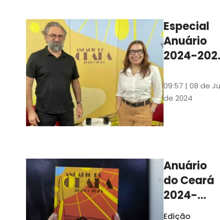
Ilustrações s
assinadas pe
Especial
artista plásti
Anuário
Carlus Camp
2024-202
assista no
YouTube 
09:57 | 08 de Ju
nas
de 2024
platafor
de
streamin
Anuário
do Ceará
2024-
2025
Edição