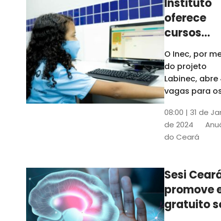
Instituto
oferece
cursos
gratuitos
O Inec, por me
para
do projeto
crianças 
Labinec, abre
jovens em
vagas para o
cursos de
Maracan
08:00 | 31 de Ja
robótica, jog
de 2024
Anuá
digitais e
do Ceará
desenvolvime
de aplicativos
Confira
Sesi Cear
promove 
gratuito s
saúde men