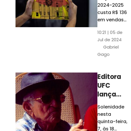
está à
2024-2025
venda
custa R$ 136
nas
em vendas
avulsas. Os
bancas e
10:21 | 05 de
assinantes
livrarias
Jul de 2024
do O POVO
de
Gabriel
podem
Fortaleza
Gago
comprar o
livro por R$
99
Editora
UFC
lança
nova
Solenidade
edição de
nesta
"Cordéis",
quinta-feira,
de
7, às 18