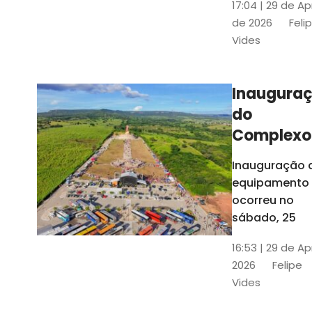
17:04 | 29 de Ap
novos gestor
de 2026
Feli
que irão
Vides
governar os
três municípi
até 31 de
Inaugura
dezembro de
do
2028
Complexo
Menina
Inauguração 
Benigna
equipamento
atraiu ce
ocorreu no
30 mil
sábado, 25
visitantes
16:53 | 29 de Ap
2026
Felipe
Vides