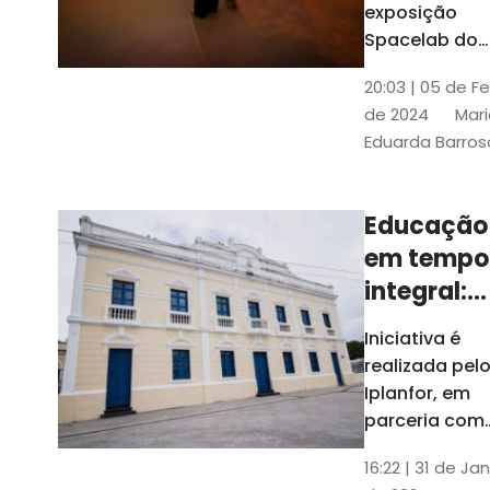
com
exposição
Tribunais de
definição
Spacelab do
Contas
Brasil, laborat
10k
20:03 | 05 de F
itinerante co
de 2024
Mari
projeções
Eduarda Barros
cinematográf
Educação
em tempo
integral:
Fortaleza
Iniciativa é
recebe
realizada pel
proposta
Iplanfor, em
de
parceria com
o coletivo
cidadãos
16:22 | 31 de Jan
Delibera Brasil