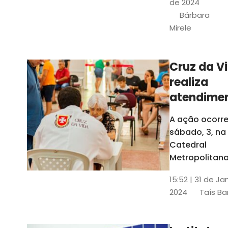
de 2024
e a Rede
Bárbara
Conheciment
Mirele
Social (RCS)
Cruz da V
realiza
atendime
médicos
A ação ocorre
gratuitos
sábado, 3, na
Fortaleza
Catedral
Metropolitana
Fortaleza,
15:52 | 31 de Ja
localizada no
2024
Taís Ba
Centro da Cap
A entrada ser
pela rua Sobr