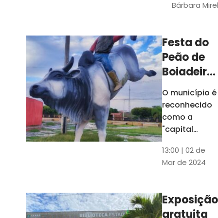
Bárbara Mire
do TCE. A
matéria
chegara a
Festa do
escolas de 52
Peão de
municípios
Boiadeiro,
em Piquet
O município é
Carneiro,
reconhecido
será em
como a
julho
"capital
cearense do
13:00 | 02 de
rodeio" e
Mar de 2024
possui a
única arena
fixa de rodeio
Exposição
do Ceará
gratuita