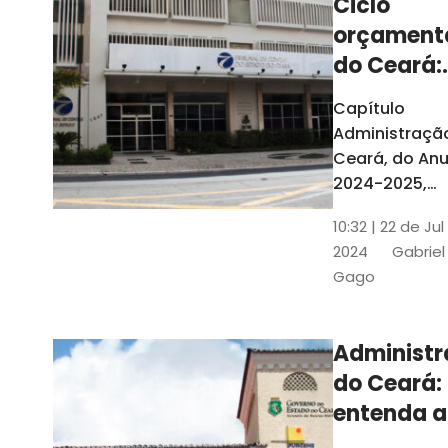
Ciclo
orçament
do Ceará:
entenda a
Capítulo
elaboraç
Administraçã
do conte
Ceará, do Anu
2024-2025,
detalha as et
10:32 | 22 de Jul
do Ciclo
2024
Gabriel
Orçamentário
Gago
Conteúdo é
elaborado c
Seplag e TCE
Administ
do Ceará:
entenda a
diferença