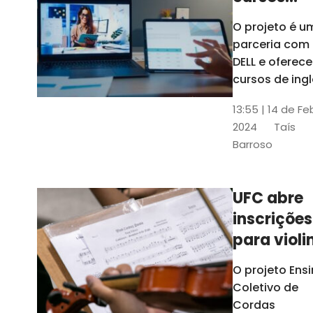
gratuitos
O projeto é u
para
parceria com
profission
DELL e oferece
da
cursos de ingl
produção de
educação
13:55 | 14 de Fe
conteúdo
2024
Taís
acessível,
Barroso
informática
prática, dentr
outras opçõe
UFC abre
inscrições
para violi
viola
O projeto Ens
erudita,
Coletivo de
violoncelo
Cordas