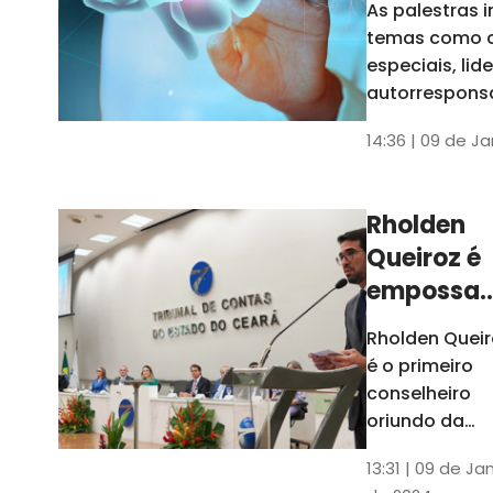
As palestras 
trabalho
temas como 
especiais, lid
autorrespons
e práticas ES
14:36 | 09 de J
ambientes
corporativos
Rholden
Queiroz é
empossa
president
Rholden Queir
do TCE
é o primeiro
Ceará
conselheiro
oriundo da
carreira do
13:31 | 09 de Ja
Ministério