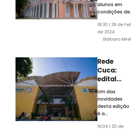
até 4 de
alunos em
março
condições de
vulnerabilida
18:30 | 28 de Fe
social. Podem
de 2024
se inscrever
Bárbara Mire
estudantes
matriculados
em cursos
Rede
presenciais d
Cuca:
graduação d
Universidade
edital
seleciona
Um das
400
novidades
jovens
desta edição
para
é a
ampliação
vagas de
16:04 | 20 de
do número de