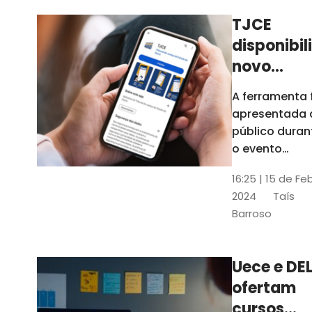
TJCE
disponibil
novo
aplicativo
A ferramenta 
com
apresentada 
funções
público duran
atualizad
o evento
“Convergênci
confira
16:25 | 15 de Fe
Transformaç
2024
Taís
Digital no TJC
Barroso
Avanços e
Perspectivas”
Uece e DEL
ofertam
cursos