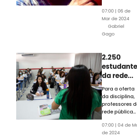
horas, na
Patativa
07:00 | 06 de
Pinacoteca
do
Mar de 2024
do Ceará,
Assaré
Gabriel
celebrará os
Gago
115 anos de
nascimento
do poeta
2.250
Patativa do
estudante
Assaré, um
dos maiores
da rede
nomes da
pública d
Para a oferta
cultura
Ceará
da disciplina,
popular
terão
professores d
cearense
disciplina
rede pública
terão
eletiva do
07:00 | 04 de M
formação co
TCE
de 2024
profissionais