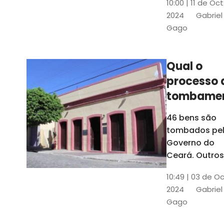
10:00 | 11 de Oc
de
2024
Gabriel
responsabili
Gago
do Instituto d
Patrimônio
Histórico e
Qual o
Artístico Naci
processo 
(Iphan)
tombame
de bens p
46 bens são
Governo 
tombados pe
Estado?
Governo do
Ceará. Outros
dois estão e
10:49 | 03 de O
processo de
2024
Gabriel
tombamento,
Gago
no Crato e ou
em Senador