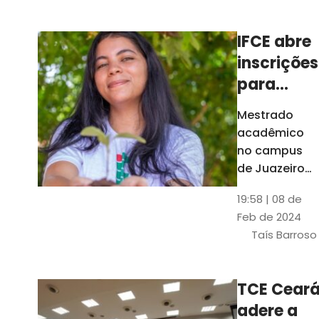
Ceará
IFCE abre
inscrições
para
mestrado
Mestrado
em
acadêmico
Juazeiro
no campus
do Norte;
de Juazeiro
do Norte tem
confira
19:58 | 08 de
18 vagas para
Feb de 2024
pessoas com
Taís Barroso
graduação
completa em
qualquer
TCE Cear
área
adere a