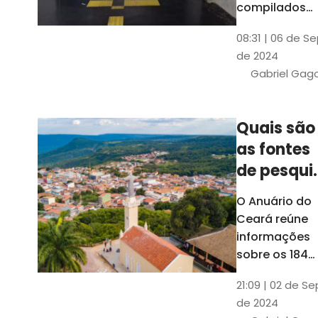
compilados
pelo Ipece, q
08:31 | 06 de S
também atua
de 2024
na elaboraçã
Gabriel Gag
do capítulo
Índice
Comparativo
Quais são
de Gestão
as fontes
Municipal
(ICGM)
de pesqui
das ficha
O Anuário do
do Guia d
Ceará reúne
Município
informações
sobre os 184
municípios
21:09 | 02 de Se
dentro do Gui
de 2024
dos Município