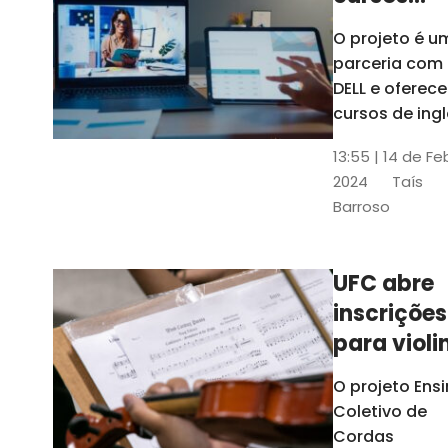
gratuitos
O projeto é u
para
parceria com
profission
DELL e oferece
da
cursos de ingl
produção de
educação
13:55 | 14 de Fe
conteúdo
2024
Taís
acessível,
Barroso
informática
prática, dentr
outras opçõe
UFC abre
inscrições
para violi
viola
O projeto Ens
erudita,
Coletivo de
violoncelo
Cordas