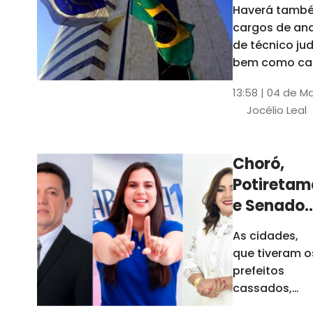
Haverá també
cargos de ana
de técnico jud
bem como ca
comissão e f
13:58 | 04 de M
comissionada
Jocélio Leal
Tribunal tem s
estados sob 
jurisdição: CE, 
Choró,
AL e SE
Potiretam
e Senador
Sá
As cidades,
elegeram
que tiveram o
novos
prefeitos
prefeitos
cassados,
escolheram
em 2026