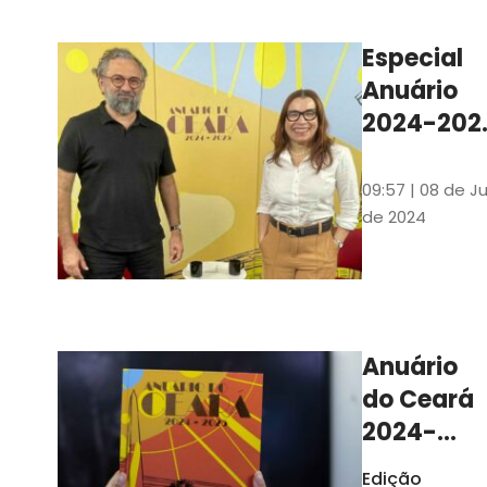
Ilustrações s
assinadas pe
Especial
artista plásti
Anuário
Carlus Camp
2024-202
assista no
YouTube 
09:57 | 08 de Ju
nas
de 2024
platafor
de
streamin
Anuário
do Ceará
2024-
2025
Edição