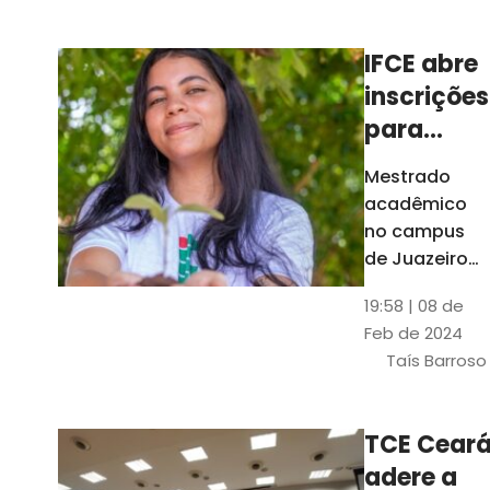
Ceará
IFCE abre
inscrições
para
mestrado
Mestrado
em
acadêmico
Juazeiro
no campus
do Norte;
de Juazeiro
do Norte tem
confira
19:58 | 08 de
18 vagas para
Feb de 2024
pessoas com
Taís Barroso
graduação
completa em
qualquer
TCE Cear
área
adere a