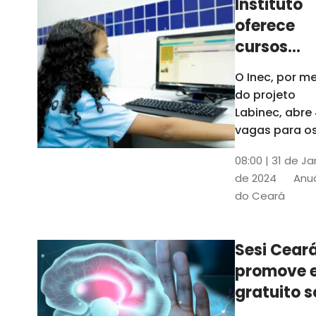
Instituto
oferece
cursos
gratuitos
O Inec, por me
para
do projeto
crianças 
Labinec, abre
jovens em
vagas para o
cursos de
Maracan
08:00 | 31 de Ja
robótica, jog
de 2024
Anuá
digitais e
do Ceará
desenvolvime
de aplicativos
Confira
Sesi Cear
promove 
gratuito s
saúde men