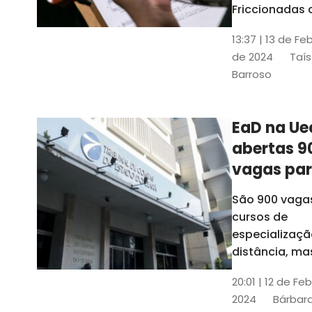
contrabai
Friccionadas 
UFC oferece
13:37 | 13 de Fe
cursos gratui
de 2024
Taís
para alunos
Barroso
acima de 7
anos; confira
informações
EaD na Ue
abertas 9
vagas pa
cursos de
São 900 vaga
especiali
cursos de
a distânci
especializaçã
distância, ma
vinculados a 
20:01 | 12 de Fe
presenciais
2024
Bárbara
espalhados p