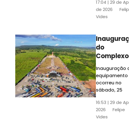
17:04 | 29 de Ap
novos gestor
de 2026
Feli
que irão
Vides
governar os
três municípi
até 31 de
Inaugura
dezembro de
do
2028
Complexo
Menina
Inauguração 
Benigna
equipamento
atraiu ce
ocorreu no
30 mil
sábado, 25
visitantes
16:53 | 29 de Ap
2026
Felipe
Vides