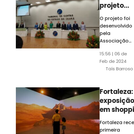
projeto
para
O projeto foi
ampliar
desenvolvido
uso de
pela
linguage
Associação
dos Membros
simples
15:56 | 06 de
dos Tribunais
Feb de 2024
de Contas do
Taís Barroso
Brasil
(Atricon) e
será
Fortaleza:
integralment
exposiçã
custeado co
recursos do
em shopp
BID, sem ônus
traz
Fortaleza rec
financeiros
projeções
primeira
para os