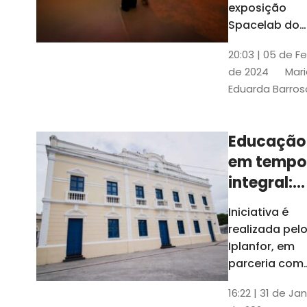
com
exposição
Tribunais de
definição
Spacelab do
Contas
Brasil, laborat
10k
20:03 | 05 de F
itinerante co
de 2024
Mari
projeções
Eduarda Barros
cinematográf
Educação
em tempo
integral:
Fortaleza
Iniciativa é
recebe
realizada pel
proposta
Iplanfor, em
de
parceria com
o coletivo
cidadãos
16:22 | 31 de Jan
Delibera Brasil