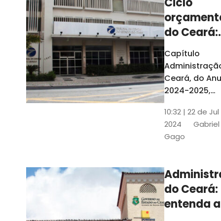
Ciclo
orçament
do Ceará:
entenda a
Capítulo
elaboraç
Administraçã
do conte
Ceará, do Anu
2024-2025,
detalha as et
10:32 | 22 de Jul
do Ciclo
2024
Gabriel
Orçamentário
Gago
Conteúdo é
elaborado c
Seplag e TCE
Administ
do Ceará:
entenda a
diferença