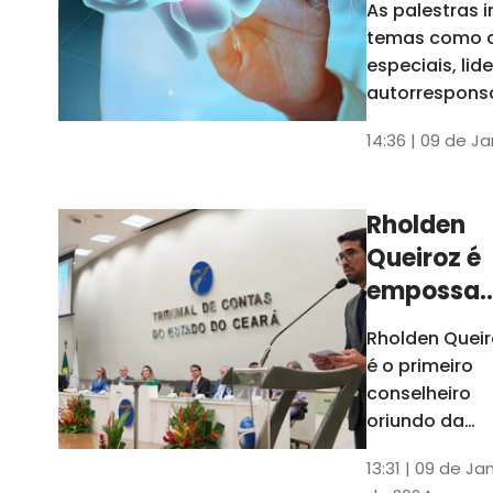
As palestras 
trabalho
temas como 
especiais, lid
autorrespons
e práticas ES
14:36 | 09 de J
ambientes
corporativos
Rholden
Queiroz é
empossa
president
Rholden Queir
do TCE
é o primeiro
Ceará
conselheiro
oriundo da
carreira do
13:31 | 09 de Ja
Ministério