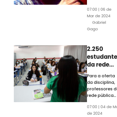
horas, na
Patativa
07:00 | 06 de
Pinacoteca
do
Mar de 2024
do Ceará,
Assaré
Gabriel
celebrará os
Gago
115 anos de
nascimento
do poeta
2.250
Patativa do
estudante
Assaré, um
dos maiores
da rede
nomes da
pública d
Para a oferta
cultura
Ceará
da disciplina,
popular
terão
professores d
cearense
disciplina
rede pública
terão
eletiva do
07:00 | 04 de M
formação co
TCE
de 2024
profissionais