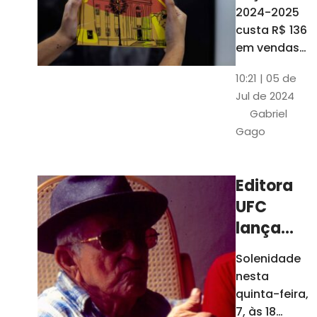
está à
2024-2025
venda
custa R$ 136
nas
em vendas
avulsas. Os
bancas e
10:21 | 05 de
assinantes
livrarias
Jul de 2024
do O POVO
de
Gabriel
podem
Fortaleza
Gago
comprar o
livro por R$
99
Editora
UFC
lança
nova
Solenidade
edição de
nesta
"Cordéis",
quinta-feira,
de
7, às 18