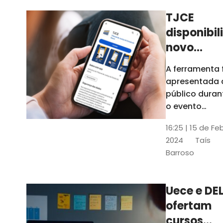
TJCE
disponibil
novo
aplicativo
A ferramenta 
com
apresentada 
funções
público duran
atualizad
o evento
“Convergênci
confira
16:25 | 15 de Fe
Transformaç
2024
Taís
Digital no TJC
Barroso
Avanços e
Perspectivas”
Uece e DEL
ofertam
cursos