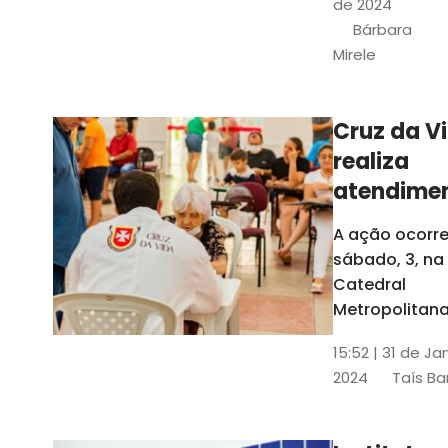
de 2024
e a Rede
Bárbara
Conheciment
Mirele
Social (RCS)
Cruz da V
realiza
atendime
médicos
A ação ocorre
gratuitos
sábado, 3, na
Fortaleza
Catedral
Metropolitana
Fortaleza,
15:52 | 31 de Ja
localizada no
2024
Taís Ba
Centro da Cap
A entrada ser
pela rua Sobr