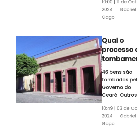
10:00 | 11 de Oc
de
2024
Gabriel
responsabili
Gago
do Instituto d
Patrimônio
Histórico e
Qual o
Artístico Naci
processo 
(Iphan)
tombame
de bens p
46 bens são
Governo 
tombados pe
Estado?
Governo do
Ceará. Outros
dois estão e
10:49 | 03 de O
processo de
2024
Gabriel
tombamento,
Gago
no Crato e ou
em Senador