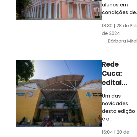
até 4 de
alunos em
março
condições de
vulnerabilida
18:30 | 28 de Fe
social. Podem
de 2024
se inscrever
Bárbara Mire
estudantes
matriculados
em cursos
Rede
presenciais d
Cuca:
graduação d
Universidade
edital
seleciona
Um das
400
novidades
jovens
desta edição
para
é a
ampliação
vagas de
16:04 | 20 de
do número de