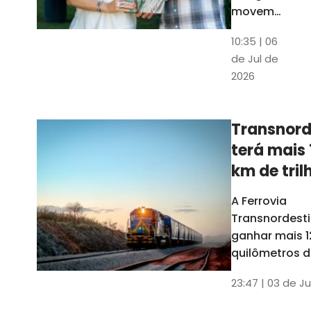
movem
os dados
10:35 | 06
em mais
de Jul de
uma
2026
edição
belíssima
do
Transnord
Anuário
terá mais 
do Ceará
km de tril
ainda est
A Ferrovia
Transnordesti
ganhar mais 1
quilômetros de
até o fim do 
23:47 | 03 de Ju