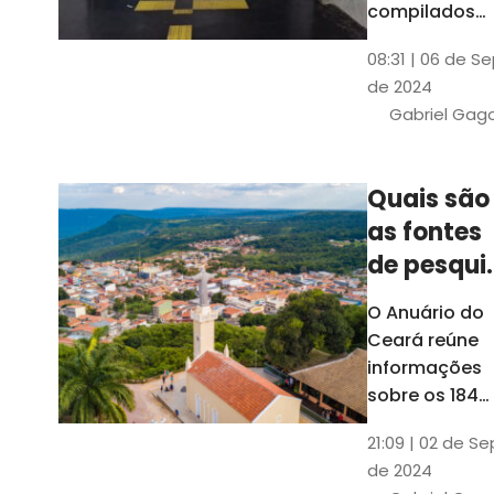
compilados
pelo Ipece, q
08:31 | 06 de S
também atua
de 2024
na elaboraçã
Gabriel Gag
do capítulo
Índice
Comparativo
Quais são
de Gestão
as fontes
Municipal
(ICGM)
de pesqui
das ficha
O Anuário do
do Guia d
Ceará reúne
Município
informações
sobre os 184
municípios
21:09 | 02 de Se
dentro do Gui
de 2024
dos Município