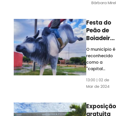
Bárbara Mire
do TCE. A
matéria
chegara a
Festa do
escolas de 52
Peão de
municípios
Boiadeiro,
em Piquet
O município é
Carneiro,
reconhecido
será em
como a
julho
"capital
cearense do
13:00 | 02 de
rodeio" e
Mar de 2024
possui a
única arena
fixa de rodeio
Exposição
do Ceará
gratuita